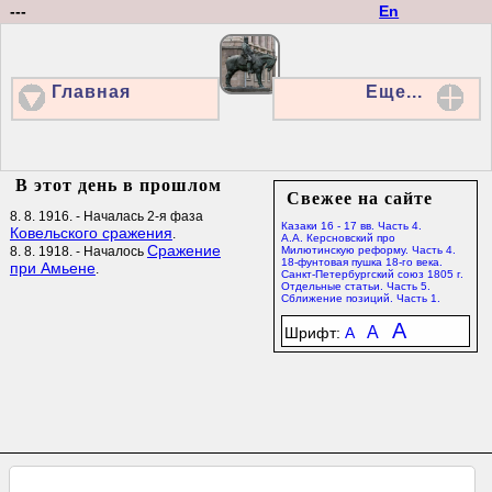
---
En
Главная
Еще...
В этот день в прошлом
Свежее на сайте
8. 8. 1916. - Началась 2-я фаза
Казаки 16 - 17 вв. Часть 4.
Ковельского сражения
.
А.А. Керсновский про
Сражение
8. 8. 1918. - Началось
Милютинскую реформу. Часть 4.
18-фунтовая пушка 18-го века.
при Амьене
.
Санкт-Петербургский союз 1805 г.
Отдельные статьи. Часть 5.
Сближение позиций. Часть 1.
A
A
Шрифт:
A