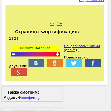
Подробнее >>>
-----
***
^^^
Страницы Фортификация:
1
|
2
|
Понравилось? Нажми
здесь!!
( )
Поделиться с
друзьями:
Также смотрим:
Медиа :
Фортификация