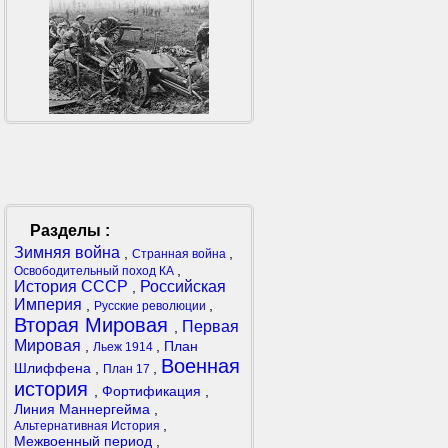
Разделы :
Зимняя война
,
,
Странная война
,
Освободительный поход КА
История СССР
Российская
,
Империя
,
,
Русские революции
Вторая Мировая
Первая
,
Мировая
,
,
План
Льеж 1914
Военная
Шлиффена
,
,
План 17
история
,
Фортификация
,
Линия Маннергейма
,
,
Альтернативная История
Межвоенный период
,