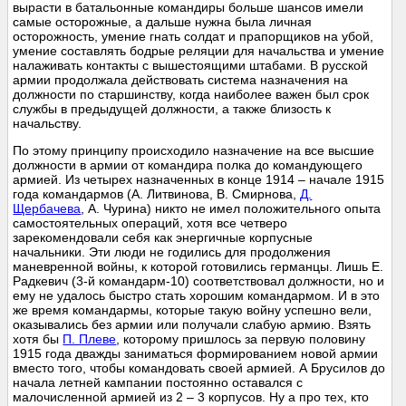
вырасти в батальонные командиры больше шансов имели
самые осторожные, а дальше нужна была личная
осторожность, умение гнать солдат и прапорщиков на убой,
умение составлять бодрые реляции для начальства и умение
налаживать контакты с вышестоящими штабами. В русской
армии продолжала действовать система назначения на
должности по старшинству, когда наиболее важен был срок
службы в предыдущей должности, а также близость к
начальству.
По этому принципу происходило назначение на все высшие
должности в армии от командира полка до командующего
армией. Из четырех назначенных в конце 1914 – начале 1915
года командармов (А. Литвинова, В. Смирнова,
Д.
Щербачева
, А. Чурина) никто не имел положительного опыта
самостоятельных операций, хотя все четверо
зарекомендовали себя как энергичные корпусные
начальники. Эти люди не годились для продолжения
маневренной войны, к которой готовились германцы. Лишь Е.
Радкевич (3-й командарм-10) соответствовал должности, но и
ему не удалось быстро стать хорошим командармом. И в это
же время командармы, которые такую войну успешно вели,
оказывались без армии или получали слабую армию. Взять
хотя бы
П. Плеве
, которому пришлось за первую половину
1915 года дважды заниматься формированием новой армии
вместо того, чтобы командовать своей армией. А Брусилов до
начала летней кампании постоянно оставался с
малочисленной армией из 2 – 3 корпусов. Ну а про тех, кто