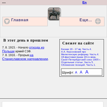
---
En
Главная
Еще...
В этот день в прошлом
Свежее на сайте
отхода из
7. 8. 1915. - Начало
Казаки 16 - 17 вв. Часть 4.
Польши
армий СЗФ.
А.А. Керсновский про
на
Милютинскую реформу. Часть 4.
7. 8. 1916. - Прорыв
18-фунтовая пушка 18-го века.
Станиславском направлении
.
Санкт-Петербургский союз 1805 г.
Отдельные статьи. Часть 5.
Сближение позиций. Часть 1.
A
A
Шрифт:
A