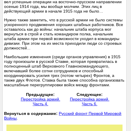
вел успешные операции на восточно-прусском направлении
осенью 1914 года, мы вообще молчим. Этих лиц в
действующей армии в начале 1915 года не было…
Нужно также заметить, что в русской армии не было системы
ускоренного продвижения хороших штабных работников. Все
оставалось как до войны: начальник штаба корпуса мог
вернуться в строй и стать командиром полка, начальник
штаба армии при первой возможности уходил в командиры
дивизии. При этом на их места приходили люди со строевых
должностей...
Наибольшие изменения (среди органов управления) в 1915
году произошли в русской Ставке, которая превратилась в
полноценный штаб Верховного Главнокомандующего,
включавший более сотни сотрудников и способный
координировать усилия трех (потом четырех) Фронтов, а
также двух Флотов. Ставка была также способна организовать
масштабные перегруппировки войск между фронтами.
Предыдущее:
Следующее:
Перестройка армий.
Перестройка армий.
Часть 4.
Часть 6.
Вернуться в содержание:
Русский фронт Первой Мировой
Войны
.