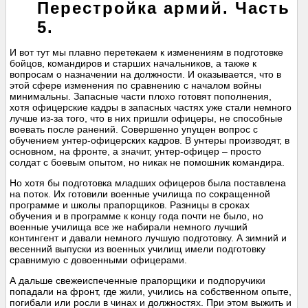
Перестройка армий. Часть
5.
И вот тут мы плавно перетекаем к изменениям в подготовке
бойцов, командиров и старших начальников, а также к
вопросам о назначении на должности. И оказывается, что в
этой сфере изменения по сравнению с началом войны
минимальны. Запасные части плохо готовят пополнения,
хотя офицерские кадры в запасных частях уже стали немного
лучше из-за того, что в них пришли офицеры, не способные
воевать после ранений. Совершенно упущен вопрос с
обучением унтер-офицерских кадров. В унтеры производят, в
основном, на фронте, а значит, унтер-офицер – просто
солдат с боевым опытом, но никак не помошник командира.
Но хотя бы подготовка младших офицеров была поставлена
на поток. Их готовили военные училища по сокращенной
программе и школы прапорщиков. Разницы в сроках
обучения и в программе к концу года почти не было, но
военные училища все же набирали немного лучший
контингент и давали немного лучшую подготовку. А зимний и
весенний выпуски из военных училищ имели подготовку
сравнимую с довоенными офицерами.
А дальше свежеиспеченные прапорщики и подпоручики
попадали на фронт, где жили, учились на собственном опыте,
погибали или росли в чинах и должностях. При этом выжить и