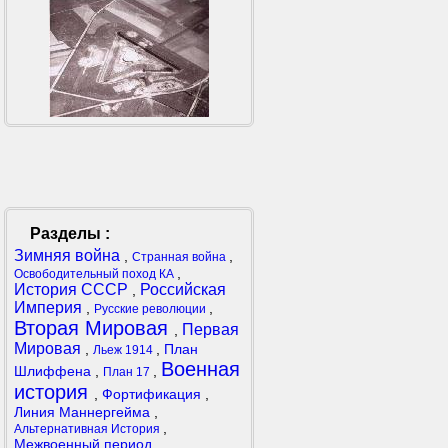
Разделы :
Зимняя война
,
,
Странная война
,
Освободительный поход КА
История СССР
Российская
,
Империя
,
,
Русские революции
Вторая Мировая
Первая
,
Мировая
,
,
План
Льеж 1914
Военная
Шлиффена
,
,
План 17
история
,
Фортификация
,
Линия Маннергейма
,
,
Альтернативная История
Межвоенный период
,