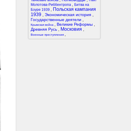
Танковые войска
Пакт
,
Молотова-Риббентропа
Битва на
Польская кампания
,
Бзуре 1939
1939
,
Экономическая история
,
Государственные деятели
,
,
Великие Реформы
,
Крымская война
Московия
Древняя Русь
,
,
,
Военные преступления