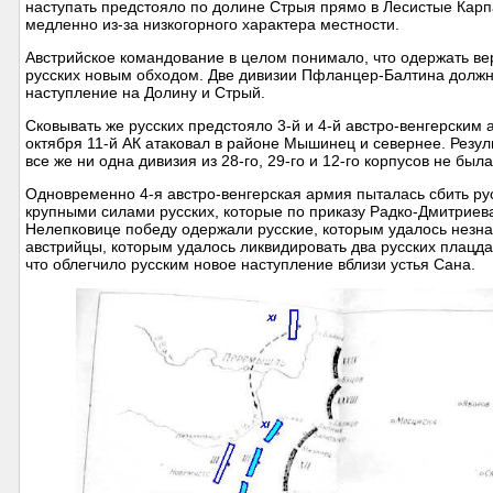
наступать предстояло по долине Стрыя прямо в Лесистые Карп
медленно из-за низкогорного характера местности.
Австрийское командование в целом понимало, что одержать ве
русских новым обходом. Две дивизии Пфланцер-Балтина должны
наступление на Долину и Стрый.
Сковывать же русских предстояло 3-й и 4-й австро-венгерски
октября 11-й АК атаковал в районе Мышинец и севернее. Резу
все же ни одна дивизия из 28-го, 29-го и 12-го корпусов не бы
Одновременно 4-я австро-венгерская армия пыталась сбить рус
крупными силами русских, которые по приказу Радко-Дмитриев
Нелепковице победу одержали русские, которым удалось незн
австрийцы, которым удалось ликвидировать два русских плацд
что облегчило русским новое наступление вблизи устья Сана.