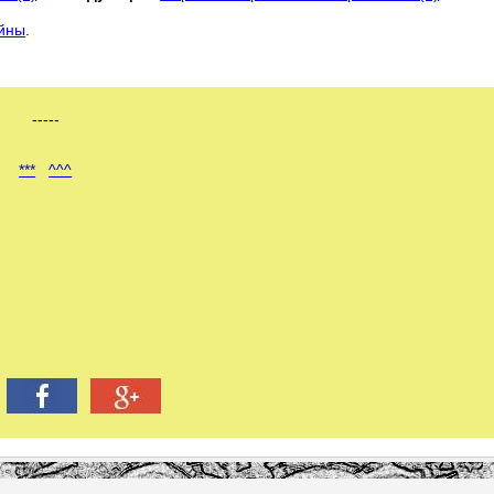
ойны
.
-----
***
^^^