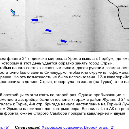
евом фланге 34-я дивизия миновала Урож и вышла к Подбуж, где им
 которому в этот день удается обратно занять город Стрый.
гобыч на юго-восток к основным силам, давая русским возможность
Достаточно было занять Синевудско, чтобы или окружить Гоффмана
Верецке. Но эта возможность не была использована. 12-я кавалерий
Кропивника в долине Стрыя, повернула на запад (на Турка), а не на
й австрийцы смогли взять во второй раз. Однако прибывающие в
ложение и австрийцы были оттеснены к горам в район Жулин. В 24-
алась к Турче, 4-я стр. бригада начала наступление на Горный Луж
 Бем-Эрмоли сложился план контрманевра. Все силы 4-го АК он ре
рыв фронта южнее Старого Самбора прикрыть кавалерией и двумя
. (5)
Следующее:
Хыровское сражение. Второй этап. (2)