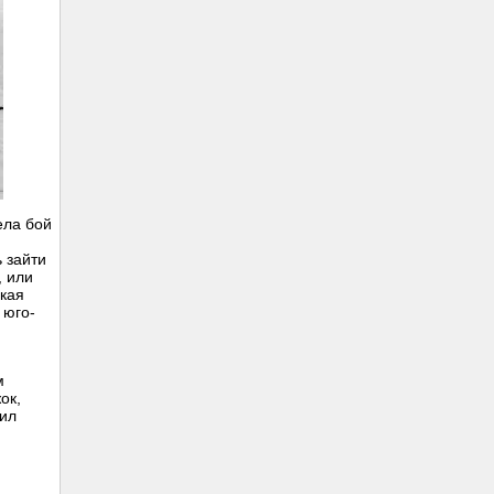
ела бой
 зайти
, или
ская
 юго-
м
ок,
шил