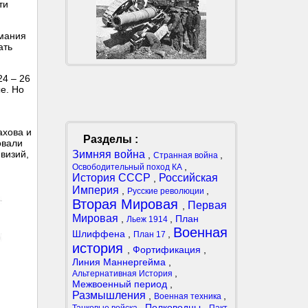
ти
имания
ать
24 – 26
е. Но
ахова и
Разделы :
овали
Зимняя война
визий,
,
,
Странная война
,
Освободительный поход КА
История СССР
Российская
,
Империя
,
,
Русские революции
Вторая Мировая
Первая
,
Мировая
,
,
План
Льеж 1914
Военная
Шлиффена
,
,
План 17
история
,
Фортификация
,
Линия Маннергейма
,
,
Альтернативная История
Межвоенный период
,
Размышления
,
,
Военная техника
,
Полководцы
,