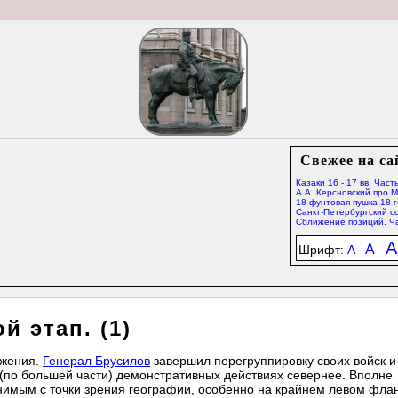
Свежее на са
Казаки 16 - 17 вв. Часть
А.А. Керсновский про 
18-фунтовая пушка 18-г
Санкт-Петербургский со
Сближение позиций. Ча
A
A
Шрифт:
A
й этап. (1)
ажения.
Генерал Брусилов
завершил перегруппировку своих войск 
 (по большей части) демонстративных действиях севернее. Вполне
имым с точки зрения географии, особенно на крайнем левом флан