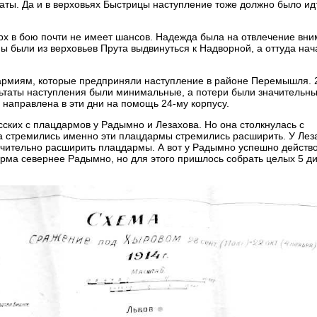
аты. Да и в верховьях Быстрицы наступление тоже должно было ид
рх в бою почти не имеет шансов. Надежда была на отвлечение вн
 были из верховьев Прута выдвинуться к Надворной, а оттуда нач
м армиям, которые предприняли наступление в районе Перемышля. 
льтаты наступления были минимальные, а потери были значительны
ла направлена в эти дни на помощь 24-му корпусу.
ских с плацдармов у Радымно и Лезахова. Но она столкнулась с
а стремились именно эти плацдармы стремились расширить. У Лез
ачительно расширить плацдармы. А вот у Радымно успешно действ
арма севернее Радымно, но для этого пришлось собрать целых 5 ди