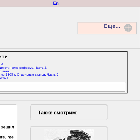
En
Еще...
йте
 4.
Милютинскую реформу. Часть 4.
о века.
юз 1805 г. Отдельные статьи. Часть 5.
сть 1.
Также смотрим:
и решил
ге, где