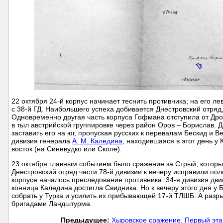
22 октября 24-й корпус начинает теснить противника; на его л
с 38-й ГД. Наибольшего успеха добивается Днестровский отряд,
Одновременно другая часть корпуса Гофмана отступила от Дро
в тыл австрийской группировке через район Оров – Борислав. 
заставить его на юг, пропуская русских к перевалам Бескид и 
дивизия генерала
А. М. Каледина
, находившаяся в этот день у 
восток (на Синевудко или Сколе).
23 октября главным событием было сражение за Стрый, которы
Днестровский отряд части 78-й дивизии к вечеру исправили по
корпусе началось преследование противника. 34-я дивизия двиг
конница Каледина достигла Свидника. Но к вечеру этого дня у
собрать у Турка и усилить их прибывающей 17-й ТЛШБ. А раз
бригадами Ландштурма.
Предыдущее:
Хыровское сражение. Первый этап