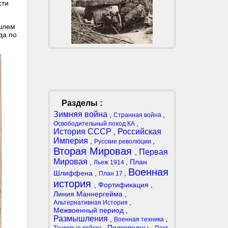
сти
ышлем
да по
Разделы :
Зимняя война
,
,
Странная война
,
Освободительный поход КА
История СССР
Российская
,
Империя
,
,
Русские революции
Вторая Мировая
Первая
,
Мировая
,
,
План
Льеж 1914
Военная
Шлиффена
,
,
План 17
история
,
Фортификация
,
Линия Маннергейма
,
,
Альтернативная История
Межвоенный период
,
Размышления
,
,
Военная техника
,
Полководцы
,