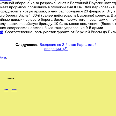
активной обороне из-за разразившейся в Восточной Пруссии катас
ожает прорывом противника в глубокий тыл ЮЗФ. Для парирования 
сосредоточить новую армию, о чем распорядился 23 февраля. Эту 
ого берега Вислы), 30-й (ранее действовал в Буковине) корпуса. В 
нейные дивизии с левого берега Вислы. Кроме того, новая армия по
желую артиллерийскую бригаду, 10 батальонов ополчения. (Всего о
ения создаваемой армией было взято управление 9-й армии.
ий
. Соответственно, весь участок фронта от Верхней Вислы до Пил
Следующее:
Введение во 2-й этап Карпатской
операции. (2)
ойны
.
-----
***
^^^