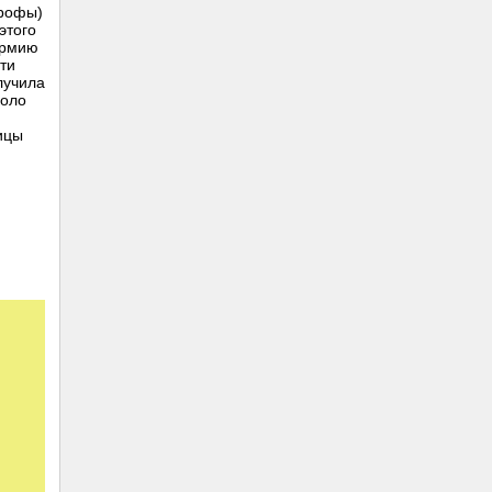
трофы)
этого
армию
эти
лучила
коло
ицы