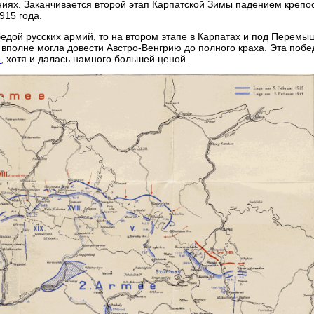
иях. Заканчивается второй этап Карпатской Зимы падением крепо
915 года.
едой русских армий, то на втором этапе в Карпатах и под Перем
вполне могла довести Австро-Венгрию до полного краха. Эта побе
е
, хотя и далась намного большей ценой.