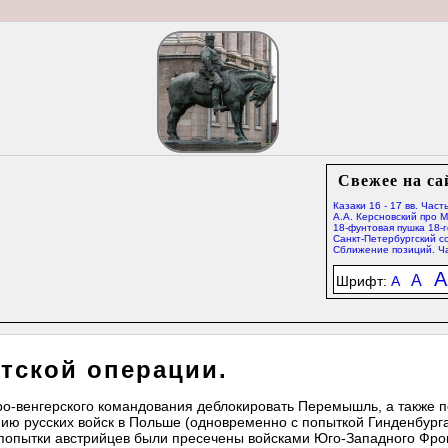
Свежее на са
Казаки 16 - 17 вв. Часть
А.А. Керсновский про 
18-фунтовая пушка 18-г
Санкт-Петербургский со
Сближение позиций. Ча
A
A
Шрифт:
A
атской операции.
ро-венгерского командования деблокировать Перемышль, а также 
ию русских войск в Польше (одновременно с попыткой Гинденбург
 попытки австрийцев были пресечены войсками Юго-Западного Фро