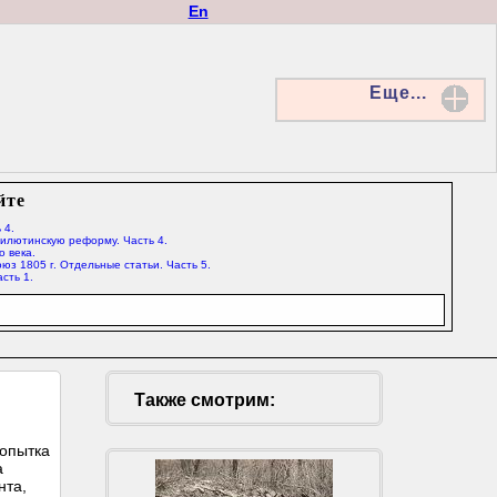
En
Еще...
йте
 4.
Милютинскую реформу. Часть 4.
о века.
юз 1805 г. Отдельные статьи. Часть 5.
сть 1.
Также смотрим:
попытка
а
нта,