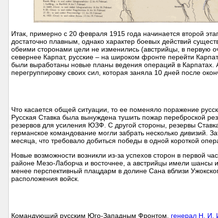
Итак, примерно с 20 февраля 1915 года начинается второй эта
достаточно плавным, однако характер боевых действий сущест
обеими сторонами цели не изменились (австрийцы, в первую о
севернее Карпат, русские – на широком фронте перейти Карпа
были выработаны новые планы ведения операций в Карпатах. 
перегруппировку своих сил, которая заняла 10 дней после око
Что касается общей ситуации, то ее поменяло поражение русс
Русская Ставка была вынуждена тушить пожар переброской ре
резервов для усиления ЮЗФ. С другой стороны, резервы Ставка
германское командование могли забрать несколько дивизий. З
месяца, что требовало добиться победы в одной короткой опер
Новые возможности возникли из-за успехов сторон в первой час
районе Мезо-Лаборча и восточнее, а австрийцы имели шансы и
менее перспективный плацдарм в долине Сана вблизи Ужокско
расположения войск.
Командующий русским Юго-Западным Фронтом,
генерал Н. И.