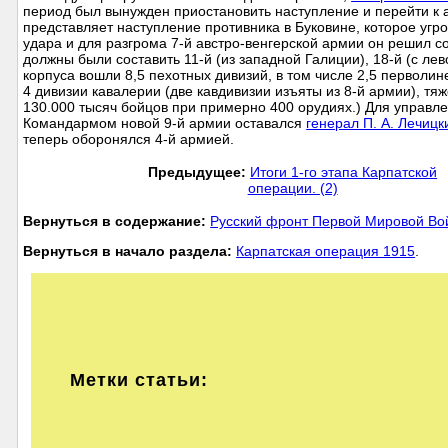
период был вынужден приостановить наступление и перейти к 
представляет наступление противника в Буковине, которое угр
удара и для разгрома 7-й австро-венгерской армии он решил 
должны были составить 11-й (из западной Галиции), 18-й (с лев
корпуса вошли 8,5 пехотных дивизий, в том числе 2,5 перволи
4 дивизии кавалерии (две кавдивизии изъяты из 8-й армии), тя
130.000 тысяч бойцов при примерно 400 орудиях.) Для управл
Командармом новой 9-й армии оставался
генерал П. А. Лечицк
теперь оборонялся 4-й армией.
Предыдущее:
Итоги 1-го этапа Карпатской
операции. (2)
Вернуться в содержание:
Русский фронт Первой Мировой В
Вернуться в начало раздела:
Карпатская операция 1915
.
Метки статьи: