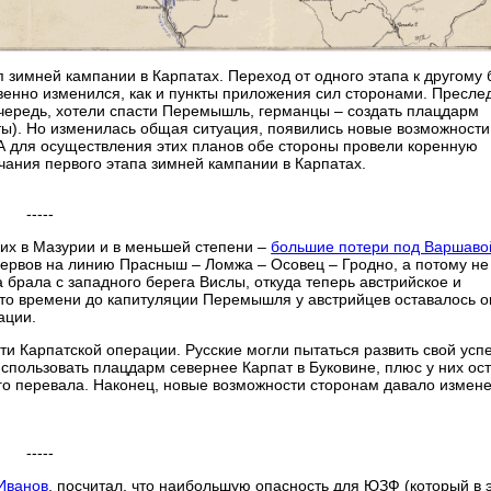
п зимней кампании в Карпатах. Переход от одного этапа к другому
венно изменился, как и пункты приложения сил сторонами. Пресл
чередь, хотели спасти Перемышль, германцы – создать плацдарм
ты). Но изменилась общая ситуация, появились новые возможности
А для осуществления этих планов обе стороны провели коренную
нчания первого этапа зимней кампании в Карпатах.
-----
ких в Мазурии и в меньшей степени –
большие потери под Варшаво
зервов на линию Прасныш – Ломжа – Осовец – Гродно, а потому н
 брала с западного берега Вислы, откуда теперь австрийское и
ато времени до капитуляции Перемышля у австрийцев оставалось о
ации.
ти Карпатской операции. Русские могли пытаться развить свой успе
спользовать плацдарм севернее Карпат в Буковине, плюс у них ос
го перевала. Наконец, новые возможности сторонам давало измен
-----
 Иванов
, посчитал, что наибольшую опасность для ЮЗФ (который в 