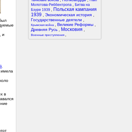
Танковые войска
Пакт
,
Молотова-Риббентропа
Битва на
Польская кампания
,
Бзуре 1939
1939
,
Экономическая история
,
Государственные деятели
,
 был
,
Великие Реформы
,
едуемые
Крымская война
Московия
Древняя Русь
,
,
,
, и
Военные преступления
й
.
е имела
коло
х в
тавался
ение
этот