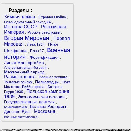
Разделы :
Зимняя война
,
,
Странная война
,
Освободительный поход КА
История СССР
Российская
,
Империя
,
,
Русские революции
Вторая Мировая
Первая
,
Мировая
,
,
План
Льеж 1914
Военная
Шлиффена
,
,
План 17
история
,
Фортификация
,
Линия Маннергейма
,
,
Альтернативная История
Межвоенный период
,
Размышления
,
,
Военная техника
,
Полководцы
,
Танковые войска
Пакт
,
Молотова-Риббентропа
Битва на
Польская кампания
,
Бзуре 1939
1939
,
Экономическая история
,
Государственные деятели
,
,
Великие Реформы
,
Крымская война
Московия
Древняя Русь
,
,
,
Военные преступления