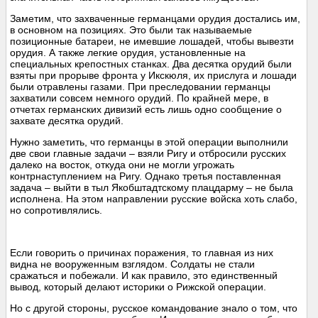
Заметим, что захваченные германцами орудия достались им,
в основном на позициях. Это были так называемые
позиционные батареи, не имевшие лошадей, чтобы вывезти
орудия. А также легкие орудия, установленные на
специальных крепостных станках. Два десятка орудий были
взяты при прорыве фронта у Икскюля, их прислуга и лошади
были отравлены газами. При преследовании германцы
захватили совсем немного орудий. По крайней мере, в
отчетах германских дивизий есть лишь одно сообщение о
захвате десятка орудий.
Нужно заметить, что германцы в этой операции выполнили
две свои главные задачи – взяли Ригу и отбросили русских
далеко на восток, откуда они не могли угрожать
контрнаступлением на Ригу. Однако третья поставленная
задача – выйти в тыл Якобштадтскому плацдарму – не была
исполнена. На этом направлении русские войска хоть слабо,
но сопротивлялись.
Если говорить о причинах поражения, то главная из них
видна не вооруженным взглядом. Солдаты не стали
сражаться и побежали. И как правило, это единственный
вывод, который делают историки о Рижской операции.
Но с другой стороны, русское командование знало о том, что