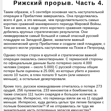
Рижский прорыв. Часть 4.
Таким образом, к 5 сентября основная часть наступательной
операции в Прибалтике завершилась. Она продолжалась
всего 4 дня, а это меньше, чем продолжительность самых
коротких сражений маневренного периода Мировой Войны.
Тем не менее, в ходе этого короткого сражения германцы
добились крупных стратегических результатов. Они
ликвидировали самый большой и самый опасный русский
плацдарм на Западной Двине, захватили важный
экономический центр Прибалтики и создали свой плацдарм, с
которого могли угрожать наступлением на Псков и Петроград.
Однако потери сторон в крупной и стратегически важной
операции оказались смехотворными. С германской стороны
по официальным данным было потеряно около 4.000
человек (скорее – около 5.000) С русской стороны общие
потери были оценены в 25.000, из которых убито и ранено
около 10 тысяч, в плен попало 9 тысяч (или немного
меньше), а остальные дезертировали.
Кроме того, русское командование отчиталось о потере 273
орудий, 256 пулеметов, 233 минометов и бомбометов, а
также списало 111 тысяч снарядов и большое количество
имущества. Интересно, что германцы взяли аж на 11 орудий
меньше. Интересно, куда делись целых три легкие батареи с
полным боекомплектом?! И не отправилась ли туда же
значительная часть потерянных запасов имущества?