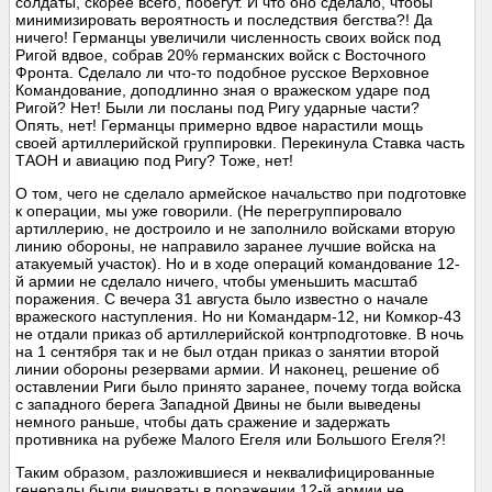
солдаты, скорее всего, побегут. И что оно сделало, чтобы
минимизировать вероятность и последствия бегства?! Да
ничего! Германцы увеличили численность своих войск под
Ригой вдвое, собрав 20% германских войск с Восточного
Фронта. Сделало ли что-то подобное русское Верховное
Командование, доподлинно зная о вражеском ударе под
Ригой? Нет! Были ли посланы под Ригу ударные части?
Опять, нет! Германцы примерно вдвое нарастили мощь
своей артиллерийской группировки. Перекинула Ставка часть
ТАОН и авиацию под Ригу? Тоже, нет!
О том, чего не сделало армейское начальство при подготовке
к операции, мы уже говорили. (Не перегруппировало
артиллерию, не достроило и не заполнило войсками вторую
линию обороны, не направило заранее лучшие войска на
атакуемый участок). Но и в ходе операций командование 12-
й армии не сделало ничего, чтобы уменьшить масштаб
поражения. С вечера 31 августа было известно о начале
вражеского наступления. Но ни Командарм-12, ни Комкор-43
не отдали приказ об артиллерийской контрподготовке. В ночь
на 1 сентября так и не был отдан приказ о занятии второй
линии обороны резервами армии. И наконец, решение об
оставлении Риги было принято заранее, почему тогда войска
с западного берега Западной Двины не были выведены
немного раньше, чтобы дать сражение и задержать
противника на рубеже Малого Егеля или Большого Егеля?!
Таким образом, разложившиеся и неквалифицированные
генералы были виноваты в поражении 12-й армии не