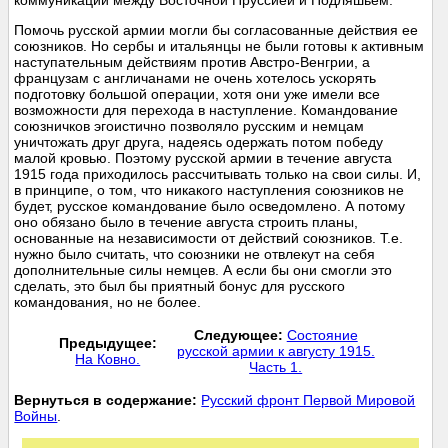
коммуникаций между Восточной Пруссией и Подляшьем.
Помочь русской армии могли бы согласованные действия ее
союзников. Но сербы и итальянцы не были готовы к активным
наступательным действиям против Австро-Венгрии, а
французам с англичанами не очень хотелось ускорять
подготовку большой операции, хотя они уже имели все
возможности для перехода в наступление. Командование
союзничков эгоистично позволяло русским и немцам
уничтожать друг друга, надеясь одержать потом победу
малой кровью. Поэтому русской армии в течение августа
1915 года приходилось рассчитывать только на свои силы. И,
в принципе, о том, что никакого наступления союзников не
будет, русское командование было осведомлено. А потому
оно обязано было в течение августа строить планы,
основанные на независимости от действий союзников. Т.е.
нужно было считать, что союзники не отвлекут на себя
дополнительные силы немцев. А если бы они смогли это
сделать, это был бы приятный бонус для русского
командования, но не более.
Следующее:
Состояние
Предыдущее:
русской армии к августу 1915.
На Ковно.
Часть 1.
Вернуться в содержание:
Русский фронт Первой Мировой
Войны
.