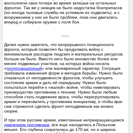
восполняли свои потери во время затишья на остальных
фронтах. Так же у немцев не было недостатка боеприпасов
(но иногда тыловые службы не успевали их подвозить), и с
вооружением у них не было проблем, пока они двигались
вперед и собирали оружие с поля боя.
-----
Далее нужно заметить, что непрерывного позиционного
фронта, который позволял бы продолжать войну с
минимальным расходом людских и материальных ресурсов,
больше не было. Вместо него было множество более или
менее подвижных участков, на которых война носила
«
полупозиционный
» или маневренный характер. Ситуация
требовала изменения форм и методов борьбы. Нужно было
отказаться от неподвижности фронтов, чтобы улучшить
состояние армии и дать ей передышку. Нужно было
попытаться перейти к «малой» войне, чтобы нивелировать
преимущество противника к технике. Нужно было любым
способом стать подвижнее врага, чтобы перегруппировать
армии и перехватить у противника инициативу, и чтобы враг
сам стремился сделать фронт неподвижным как можно
скорее.
И при этом русские армии, измотанные непрекращающимся
давлением противника
, все еще находились в
Польском
мешке
. Его глубина сократилась до 170 км, но и ширина