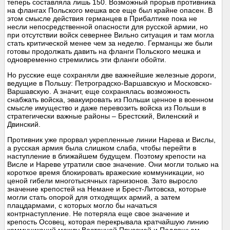
теперь составляла лишь 150. Возможный прорыв противника
на флангах Польского мешка все еще был крайне опасен. В
этом смысле действия германцев в Прибалтике пока не
несли непосредственной опасности для русской армии, но
при отсутствии войск севернее Вильно ситуация и там могла
стать критической менее чем за неделю. Германцы же были
готовы продолжать давить на фланги Польского мешка и
одновременно стремились эти фланги обойти.
Но русские еще сохраняли две важнейшие железные дороги,
ведущие в Польшу: Петроградско-Варшавскую и Московско-
Варшавскую. А значит, еще сохранялась возможность
снабжать войска, эвакуировать из Польши ценное в военном
смысле имущество и даже перевозить войска из Польши в
стратегически важные районы – Брестский, Виленский и
Двинский.
Противник уже прорвал укрепленные линии Нарева и Вислы,
а русская армия была слишком слаба, чтобы перейти в
наступление в ближайшем будущем. Поэтому крепости на
Висле и Нареве утратили свое значение. Они могли только на
короткое время блокировать вражеские коммуникации, но
ценой гибели многотысячных гарнизонов. Зато выросло
значение крепостей на Немане и Брест-Литовска, которые
могли стать опорой для отходящих армий, а затем
плацдармами, с которых могло бы начаться
контрнаступление. Не потеряла еще свое значение и
крепость Осовец, которая перекрывала кратчайшую линию