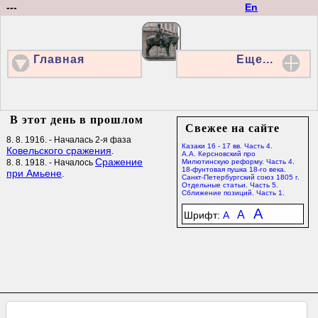
---
En
Главная
Еще...
В этот день в прошлом
Свежее на сайте
8. 8. 1916. - Началась 2-я фаза
Казаки 16 - 17 вв. Часть 4.
Ковельского сражения
.
А.А. Керсновский про
Сражение
8. 8. 1918. - Началось
Милютинскую реформу. Часть 4.
18-фунтовая пушка 18-го века.
при Амьене
.
Санкт-Петербургский союз 1805 г.
Отдельные статьи. Часть 5.
Сближение позиций. Часть 1.
A
A
Шрифт:
A