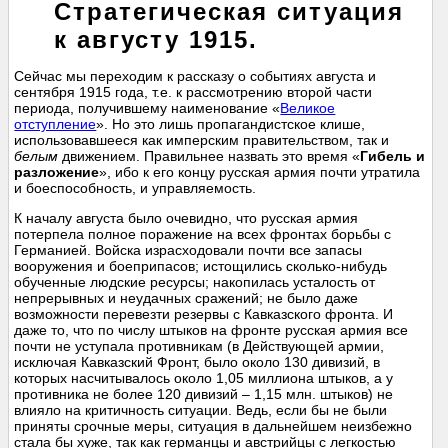
Стратегическая ситуация
к августу 1915.
Сейчас мы переходим к рассказу о событиях августа и
сентября 1915 года, т.е. к рассмотрению второй части
периода, получившему наименование «
Великое
отступление
». Но это лишь пропагандистское клише,
использовавшееся как имперским правительством, так и
белым
движением. Правильнее назвать это время «
Гибель и
разложение
», ибо к его концу русская армия почти утратила
и боеспособность, и управляемость.
К началу августа было очевидно, что русская армия
потерпела полное поражение на всех фронтах борьбы с
Германией. Войска израсходовали почти все запасы
вооружения и боеприпасов; истощились сколько-нибудь
обученные людские ресурсы; накопилась усталость от
непрерывных и неудачных сражений; не было даже
возможности перевезти резервы с Кавказского фронта. И
даже то, что по числу штыков на фронте русская армия все
почти не уступала противникам (в Действующей армии,
исключая Кавказский Фронт, было около 130 дивизий, в
которых насчитывалось около 1,05 миллиона штыков, а у
противника не более 120 дивизий – 1,15 млн. штыков) не
влияло на критичность ситуации. Ведь, если бы не были
приняты срочные меры, ситуация в дальнейшем неизбежно
стала бы хуже, так как германцы и австрийцы с легкостью