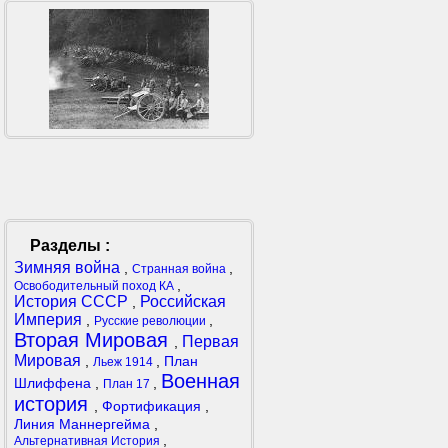
Разделы :
Зимняя война
,
,
Странная война
,
Освободительный поход КА
История СССР
Российская
,
Империя
,
,
Русские революции
Вторая Мировая
Первая
,
Мировая
,
,
План
Льеж 1914
Военная
Шлиффена
,
,
План 17
история
,
Фортификация
,
Линия Маннергейма
,
,
Альтернативная История