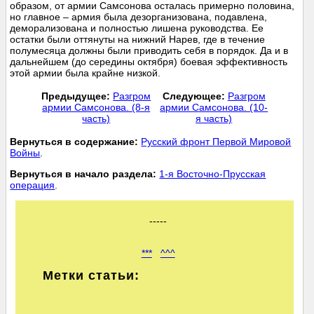
образом, от армии Самсонова осталась примерно половина,
но главное – армия была дезорганизована, подавлена,
деморализована и полностью лишена руководства. Ее
остатки были оттянуты на нижний Нарев, где в течение
полумесяца должны были приводить себя в порядок. Да и в
дальнейшем (до середины октября) боевая эффективность
этой армии была крайне низкой.
Предыдущее:
Разгром
Следующее:
Разгром
армии Самсонова. (8-я
армии Самсонова. (10-
часть)
я часть)
Вернуться в содержание:
Русский фронт Первой Мировой
Войны
.
Вернуться в начало раздела:
1-я Восточно-Прусская
операция
.
-----
***
^^^
Метки статьи: