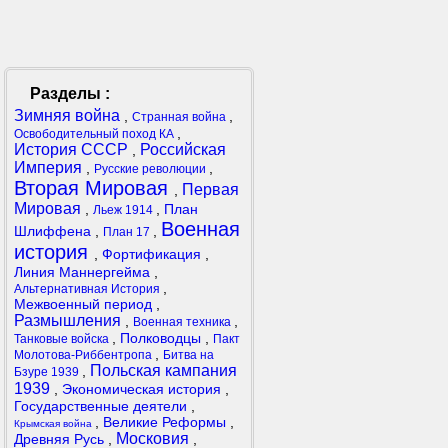
Разделы :
Зимняя война
,
,
Странная война
,
Освободительный поход КА
История СССР
Российская
,
Империя
,
,
Русские революции
Вторая Мировая
Первая
,
Мировая
,
,
План
Льеж 1914
Военная
Шлиффена
,
,
План 17
история
,
Фортификация
,
Линия Маннергейма
,
,
Альтернативная История
Межвоенный период
,
Размышления
,
,
Военная техника
,
Полководцы
,
Танковые войска
Пакт
,
Молотова-Риббентропа
Битва на
Польская кампания
,
Бзуре 1939
1939
,
Экономическая история
,
Государственные деятели
,
,
Великие Реформы
,
Крымская война
Московия
Древняя Русь
,
,