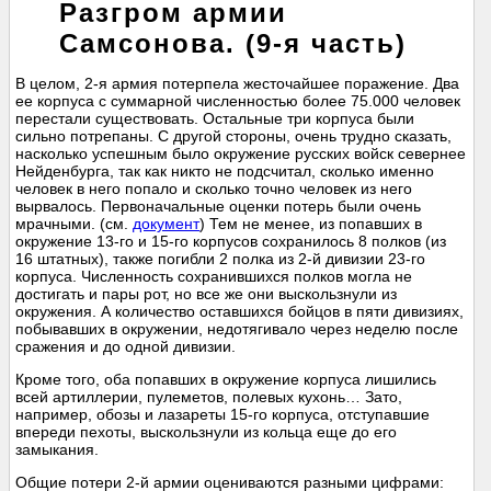
Разгром армии
Самсонова. (9-я часть)
В целом, 2-я армия потерпела жесточайшее поражение. Два
ее корпуса с суммарной численностью более 75.000 человек
перестали существовать. Остальные три корпуса были
сильно потрепаны. С другой стороны, очень трудно сказать,
насколько успешным было окружение русских войск севернее
Нейденбурга, так как никто не подсчитал, сколько именно
человек в него попало и сколько точно человек из него
вырвалось. Первоначальные оценки потерь были очень
мрачными. (см.
документ
) Тем не менее, из попавших в
окружение 13-го и 15-го корпусов сохранилось 8 полков (из
16 штатных), также погибли 2 полка из 2-й дивизии 23-го
корпуса. Численность сохранившихся полков могла не
достигать и пары рот, но все же они выскользнули из
окружения. А количество оставшихся бойцов в пяти дивизиях,
побывавших в окружении, недотягивало через неделю после
сражения и до одной дивизии.
Кроме того, оба попавших в окружение корпуса лишились
всей артиллерии, пулеметов, полевых кухонь… Зато,
например, обозы и лазареты 15-го корпуса, отступавшие
впереди пехоты, выскользнули из кольца еще до его
замыкания.
Общие потери 2-й армии оцениваются разными цифрами: