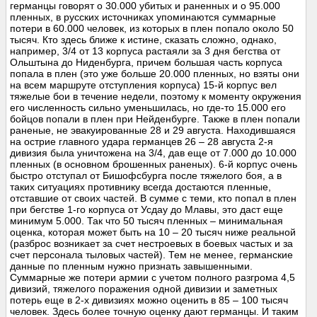
германцы говорят о 30.000 убитых и раненных и о 95.000
пленных, в русских источниках упоминаются суммарные
потери в 60.000 человек, из которых в плен попало около 50
тысяч. Кто здесь ближе к истине, сказать сложно, однако,
например, 3/4 от 13 корпуса растаяли за 3 дня бегства от
Ольштына до Ниденбурга, причем большая часть корпуса
попала в плен (это уже больше 20.000 пленных, но взяты они
на всем маршруте отступления корпуса) 15-й корпус вел
тяжелые бои в течение недели, поэтому к моменту окружения
его численность сильно уменьшилась, но где-то 15.000 его
бойцов попали в плен при Нейденбурге. Также в плен попали
раненые, не эвакуированные 28 и 29 августа. Находившаяся
на острие главного удара германцев 26 – 28 августа 2-я
дивизия была уничтожена на 3/4, дав еще от 7.000 до 10.000
пленных (в основном брошенных раненых). 6-й корпус очень
быстро отступал от Бишофсбурга после тяжелого боя, а в
таких ситуациях противнику всегда достаются пленные,
отставшие от своих частей. В сумме с теми, кто попал в плен
при бегстве 1-го корпуса от Усдау до Млавы, это даст еще
минимум 5.000. Так что 50 тысяч пленных – минимальная
оценка, которая может быть на 10 – 20 тысяч ниже реальной
(разброс возникает за счет нестроевых в боевых частых и за
счет персонала тыловых частей). Тем не менее, германские
данные по пленным нужно признать завышенными.
Суммарные же потери армии с учетом полного разгрома 4,5
дивизий, тяжелого поражения одной дивизии и заметных
потерь еще в 2-х дивизиях можно оценить в 85 – 100 тысяч
человек. Здесь более точную оценку дают германцы. И таким