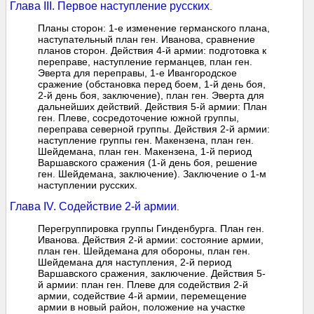
Глава III. Первое наступление русских
.
Планы сторон: 1-е изменение германского плана,
наступательный план ген. Иванова, сравнение
планов сторон. Действия 4-й армии: подготовка к
переправе, наступление германцев, план ген.
Эверта для переправы, 1-е Ивангородское
сражение (обстановка перед боем, 1-й день боя,
2-й день боя, заключение), план ген. Эверта для
дальнейших действий. Действия 5-й армии: План
ген. Плеве, сосредоточение южной группы,
переправа северной группы. Действия 2-й армии:
наступление группы ген. Макензена, план ген.
Шейдемана, план ген. Макензена, 1-й период
Варшавского сражения (1-й день боя, решение
ген. Шейдемана, заключение). Заключение о 1-м
наступлении русских.
Глава IV. Содействие 2-й армии
.
Перегруппировка группы Гинденбурга. План ген.
Иванова. Действия 2-й армии: состояние армии,
план ген. Шейдемана для обороны, план ген.
Шейдемана для наступления, 2-й период
Варшавского сражения, заключение. Действия 5-
й армии: план ген. Плеве для содействия 2-й
армии, содействие 4-й армии, перемещение
армии в новый район, положение на участке