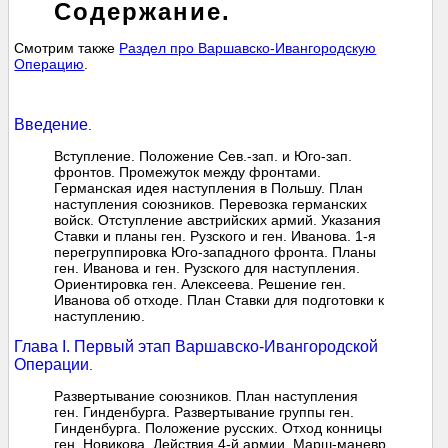
Содержание.
Смотрим также
Раздел про Варшавско-Ивангородскую
Операцию
.
Введение
.
Вступление. Положение Сев.-зап. и Юго-зап.
фронтов. Промежуток между фронтами.
Германская идея наступления в Польшу. План
наступления союзников. Перевозка германских
войск. Отступление австрийских армий. Указания
Ставки и планы ген. Рузского и ген. Иванова. 1-я
перегруппировка Юго-западного фронта. Планы
ген. Иванова и ген. Рузского для наступления.
Ориентировка ген. Алексеева. Решение ген.
Иванова об отходе. План Ставки для подготовки к
наступлению.
Глава I. Первый этап Варшавско-Ивангородской
Операции
.
Развертывание союзников. План наступления
ген. Гинденбурга. Развертывание группы ген.
Гинденбурга. Положение русских. Отход конницы
ген. Новикова. Действия 4-й армии. Марш-маневр