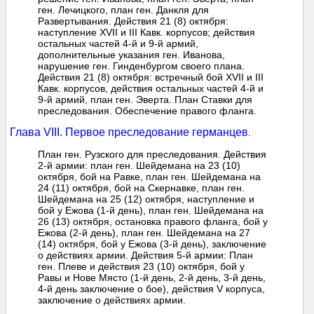
ген. Лечицкого, план ген. Данкля для
Развертывания. Действия 21 (8) октября:
наступление XVII и III Кавк. корпусов; действия
остальных частей 4-й и 9-й армий,
дополнительные указания ген. Иванова,
нарушение ген. Гинденбургом своего плана.
Действия 21 (8) октября: встречный бой XVII и III
Кавк. корпусов, действия остальных частей 4-й и
9-й армий, план ген. Эверта. План Ставки для
преследования. Обеспечение правого фланга.
Глава VIII. Первое преследование германцев
.
План ген. Рузского для преследования. Действия
2-й армии: план ген. Шейдемана на 23 (10)
октября, бой на Равке, план ген. Шейдемана на
24 (11) октября, бой на Скернавке, план ген.
Шейдемана на 25 (12) октября, наступление и
бой у Ежова (1-й день), план ген. Шейдемана на
26 (13) октября, остановка правого фланга, бой у
Ежова (2-й день), план ген. Шейдемана на 27
(14) октября, бой у Ежова (3-й день), заключение
о действиях армии. Действия 5-й армии: План
ген. Плеве и действия 23 (10) октября, бой у
Равы и Нове Място (1-й день, 2-й день, 3-й день,
4-й день заключение о бое), действия V корпуса,
заключение о действиях армии.