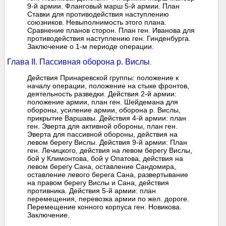
9-й армии. Фланговый марш 5-й армии. План
Ставки для противодействия наступлению
союзников. Невыполнимость этого плана.
Сравнение планов сторон. План ген. Иванова для
противодействия наступлению ген. Гинденбурга.
Заключение о 1-м периоде операции.
Глава II. Пассивная оборона р. Вислы
.
Действия Принаревской группы: положение к
началу операции, положение на стыке фронтов,
деятельность разведки. Действия 2-й армии:
положение армии, план ген. Шейдемана для
обороны, усиление армии, оборона р. Вислы,
прикрытие Варшавы. Действия 4-й армии: план
ген. Эверта для активной обороны, план ген.
Эверта для пассивной обороны, действия на
левом берегу Вислы. Действия 9-й армии: План
ген. Лечицкого, действия на левом берегу Вислы,
бой у Климонтова, бой у Опатова, действия на
левом берегу Сана, оставление Сандомира,
оставление левого берега Сана, развертывание
на правом берегу Вислы и Сана, действия
противника. Действия 5-й армии: план
перемещения, перевозка армии по жел. дороге.
Перемещение конного корпуса ген. Новикова.
Заключение.