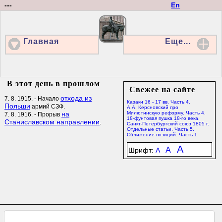
---
En
Главная
Еще...
В этот день в прошлом
Свежее на сайте
отхода из
7. 8. 1915. - Начало
Казаки 16 - 17 вв. Часть 4.
Польши
армий СЗФ.
А.А. Керсновский про
на
Милютинскую реформу. Часть 4.
7. 8. 1916. - Прорыв
18-фунтовая пушка 18-го века.
Станиславском направлении
.
Санкт-Петербургский союз 1805 г.
Отдельные статьи. Часть 5.
Сближение позиций. Часть 1.
A
A
Шрифт:
A