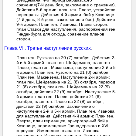
Шейдемана, 4-й период Варшавского
сражения(7-й день боя, заключение о сражении).
Действия 5-й армии: план ген. Плеве, устройство
переправы. Действия 4-й армии: бой у Козенице
(7-й день, 8-й день, заключение о бое). Действия
9-й армии. План ген. Иванова. Планы сторон:
план Ставки для наступления, распоряжения ген.
Гинденбурга для отхода, сравнение планов
сторон.
Глава VII. Третье наступление русских
.
План ген. Рузского на 20 (7) октября. Действия 2-
й и 5-й армий: план ген. Шейдемана, план ген.
Плеве, план ген. Макензена, наступление 2-й и 5-
й армий. План ген. Рузского на 21 (8) октября.
План ген. Макензена. Наступление 2-й армии:
план ген. Шейдемана на 21 (8) октября, переход
21 (8) октября, план ген. Шейдемана на 22 (9)
октября, действия 22 (9) октября. Наступление 5-
й армии: план ген. Плеве, действия 21 (8)
октября, план ген. Плеве на 22 (9) октября,
действия 22 (9) октября. Заключение о
наступлении 2-й и 5-й армий. План ген. Иванова
для наступления. Действия 4-й армии: План ген.
Эверта, план германцев, арьергардный бой у
Козенице, перемещение Гренадерского и XVI
корпусов. Изменение плана ген. Иванова:
решение ген. Иванова, план ген. Эверта, план