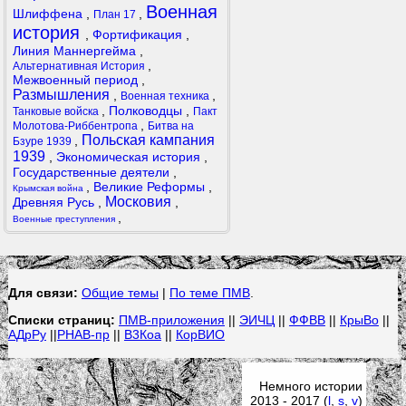
Военная
Шлиффена
,
,
План 17
история
,
Фортификация
,
Линия Маннергейма
,
,
Альтернативная История
Межвоенный период
,
Размышления
,
,
Военная техника
,
Полководцы
,
Танковые войска
Пакт
,
Молотова-Риббентропа
Битва на
Польская кампания
,
Бзуре 1939
1939
,
Экономическая история
,
Государственные деятели
,
,
Великие Реформы
,
Крымская война
Московия
Древняя Русь
,
,
,
Военные преступления
Для связи:
Общие темы
|
По теме ПМВ
.
Списки страниц:
ПМВ-приложения
||
ЭИЧЦ
||
ФФВВ
||
КрыВо
||
АДрРу
||
РНАВ-пр
||
В3Коа
||
КорВИО
Немного истории
2013 - 2017 (
l
,
s
,
v
)