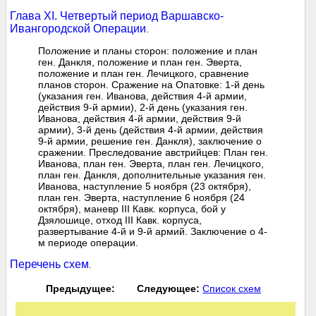
Глава XI. Четвертый период Варшавско-
Ивангородской Операции
.
Положение и планы сторон: положение и план
ген. Данкля, положение и план ген. Эверта,
положение и план ген. Лечицкого, сравнение
планов сторон. Сражение на Опатовке: 1-й день
(указания ген. Иванова, действия 4-й армии,
действия 9-й армии), 2-й день (указания ген.
Иванова, действия 4-й армии, действия 9-й
армии), 3-й день (действия 4-й армии, действия
9-й армии, решение ген. Данкля), заключение о
сражении. Преследование австрийцев: План ген.
Иванова, план ген. Эверта, план ген. Лечицкого,
план ген. Данкля, дополнительные указания ген.
Иванова, наступление 5 ноября (23 октября),
план ген. Эверта, наступление 6 ноября (24
октября), маневр III Кавк. корпуса, бой у
Дзялошице, отход III Кавк. корпуса,
развертывание 4-й и 9-й армий. Заключение о 4-
м периоде операции.
Перечень схем
.
Предыдущее:
Следующее:
Список схем