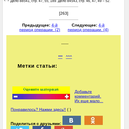
Дело 88541, стр. 47, 55, 189. Дело 84543, стр. 46, 47, 49 – 52.
[263]
Предыдущее:
4-й
Следующее:
4-й
период операции. (2)
период операции. (4)
-----
***
^^^
Метки статьи:
Добавьте
комментарий.
Их еще мало...
Понравилось? Нажми здесь!!
( )
Поделиться с друзьями: