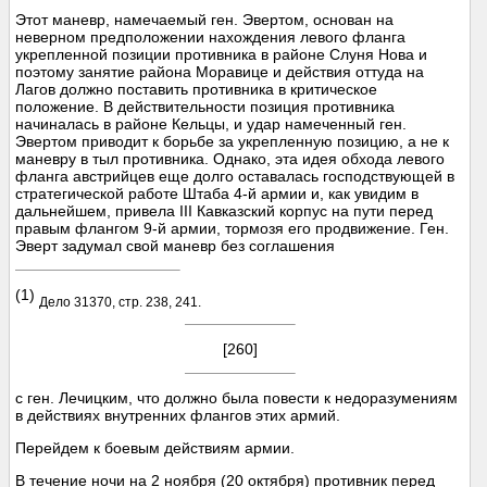
Этот маневр, намечаемый ген. Эвертом, основан на
неверном предположении нахождения левого фланга
укрепленной позиции противника в районе Слуня Нова и
поэтому занятие района Моравице и действия оттуда на
Лагов должно поставить противника в критическое
положение. В действительности позиция противника
начиналась в районе Кельцы, и удар намеченный ген.
Эвертом приводит к борьбе за укрепленную позицию, а не к
маневру в тыл противника. Однако, эта идея обхода левого
фланга австрийцев еще долго оставалась господствующей в
стратегической работе Штаба 4-й армии и, как увидим в
дальнейшем, привела III Кавказский корпус на пути перед
правым флангом 9-й армии, тормозя его продвижение. Ген.
Эверт задумал свой маневр без соглашения
(1)
Дело 31370, стр. 238, 241.
[260]
с ген. Лечицким, что должно была повести к недоразумениям
в действиях внутренних флангов этих армий.
Перейдем к боевым действиям армии.
В течение ночи на 2 ноября (20 октября) противник перед