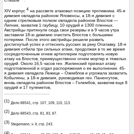
4
XIV корпус
на рассвете атаковал позицию противника. 45-я
дивизия овладела районом Яловенсы, а 18-я дивизия с
одним стрелковым полком овладела районом Влостов —
Липник, захватив 1 гаубицу, 10 орудий и 1300 пленных.
Австрийцы притянули сюда свои резервы и в 9 часов утра
заставили 18-ю дивизию очистить Влостов с большими
потерями. После этого австрийцы решили развить
достигнутый успех и оттеснить русских за реку Опатавку. 18-я
дивизия отбила три сильных атаки, продолжая в то же время
сосредоточенным огнем артиллерии подготовлять новую
атаку на Влостов, преимущественно огнем мортир и тяжелых
орудий. Около 16,5 часов ген. Жилинский признал атаку
подготовленной и отдал распоряжения о ее выполнении. 45-
я дивизия овладела Лежице – Оземблов и угрожала захватить
Кобыляны, а 18-я дивизия, руководимая ген. Паненгутом,
вновь овладела районом Влостов – Голембов, захватив еще 8
орудий и 17 пулеметов,
(1)
Дело 88541, стр. 107, 109, 110, 113.
(2)
Дело 88543, стр. 81, 83, 87.
(3)
Stegemann, ч. II, стр. 243.
(4)