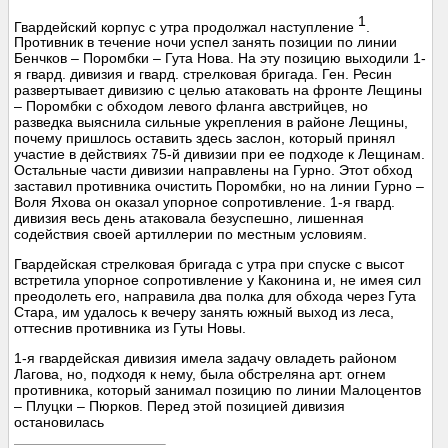
1
Гвардейский корпус с утра продолжал наступление
.
Противник в течение ночи успел занять позиции по линии
Бенчков – Поромбки – Гута Нова. На эту позицию выходили 1-
я гвард. дивизия и гвард. стрелковая бригада. Ген. Ресин
развертывает дивизию с целью атаковать на фронте Лещины
– Поромбки с обходом левого фланга австрийцев, но
разведка выяснила сильные укрепления в районе Лещины,
почему пришлось оставить здесь заслон, который принял
участие в действиях 75-й дивизии при ее подходе к Лещинам.
Остальные части дивизии направлены на Гурно. Этот обход
заставил противника очистить Поромбки, но на линии Гурно –
Воля Яхова он оказал упорное сопротивление. 1-я гвард.
дивизия весь день атаковала безуспешно, лишенная
содействия своей артиллерии по местным условиям.
Гвардейская стрелковая бригада с утра при спуске с высот
встретила упорное сопротивление у Каконина и, не имея сил
преодолеть его, направила два полка для обхода через Гута
Стара, им удалось к вечеру занять южный выход из леса,
оттеснив противника из Гуты Новы.
1-я гвардейская дивизия имела задачу овладеть районом
Лагова, но, подходя к нему, была обстреляна арт. огнем
противника, который занимал позицию по линии Малоцентов
– Плуцки – Пюрков. Перед этой позицией дивизия
остановилась