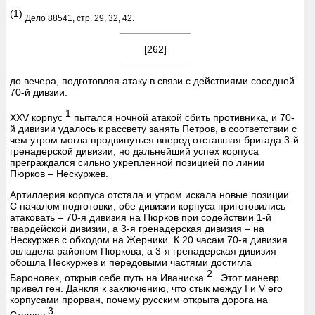
(1)
Дело 88541, стр. 29, 32, 42.
[262]
до вечера, подготовляя атаку в связи с действиями соседней
70-й дивзии.
1
XXV корпус
пытался ночной атакой сбить противника, и 70-
й дивизии удалось к рассвету занять Петров, в соответствии с
чем утром могла продвинуться вперед отставшая бригада 3-й
гренадерской дивизии, но дальнейший успех корпуса
преграждался сильно укрепленной позицией по линии
Пюрков – Нескуржев.
Артиллерия корпуса отстала и утром искала новые позиции.
С началом подготовки, обе дивизии корпуса приготовились
атаковать – 70-я дивизия на Пюрков при содействии 1-й
гвардейской дивизии, а 3-я гренадерская дивизия – на
Нескуржев с обходом на Жерники. К 20 часам 70-я дивизия
овладела районом Пюркова, а 3-я гренадерская дивизия
обошла Нескуржев и передовыми частями достигла
2
Бароновек, открыв себе путь на Иваниска
. Этот маневр
привел ген. Данкля к заключению, что стык между I и V его
корпусами прорван, почему русским открыта дорога на
3
Сташов
.