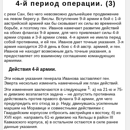
4-й период операции. (3)
с реки Сан, без чего невозможно дальнейшее продвижение
на левом берегу р. Вислы. Вступление 9-й армии в бой с 1-й
австрийской армией как бы сковывает их силы во временной
борьбе, и поэтому ген. Иванов намечает развитие действий
на обоих флангах 9-й армии, для чего привлекает силы 4-й
армии справа и 3-й армии слева. 4-я армия не имела перед
собой противника, и ей ген. Иванов дает точные указания. 3-я
армия находится 20-й день в бою с 4-й австр. армией, и ген.
Иванов не находит возможным дать точные указания, а
предоставляет это взаимному соглашению командующих
армиями.
Действия 4-й армии.
Эти новые указания генерала Иванова заставляют ген.
Эверта несколько изменить намеченный им план действий.
1
Эти изменения заключаются в следующем
: а) на 21-ю и 75-
ю дивизию возлагается задача – не допустить противника
действовать против правого фланга 9-й армии, для чего
предупредить его отход за р. Ниду, двинувшись усиленным
маршем на Моравице и совместными действиями с
Гвардейским корпусом отбросить австрийцев к востоку, б) из
XVII корп. направить 61-ю дивизию на Кельцы в район III
Кавказского корпуса, в) в остальном остаются в силе ранее
данные указания.