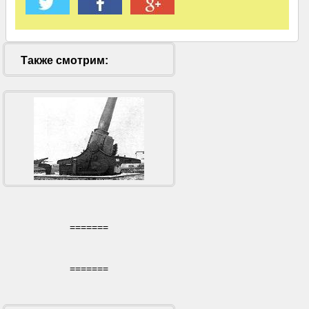
Также смотрим:
=======
=======