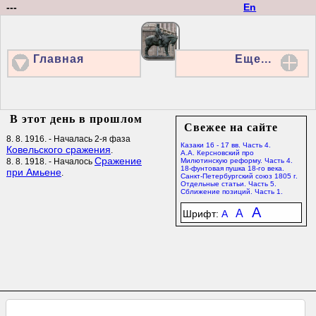
---
En
Главная
Еще...
В этот день в прошлом
Свежее на сайте
8. 8. 1916. - Началась 2-я фаза
Казаки 16 - 17 вв. Часть 4.
Ковельского сражения
.
А.А. Керсновский про
Сражение
8. 8. 1918. - Началось
Милютинскую реформу. Часть 4.
18-фунтовая пушка 18-го века.
при Амьене
.
Санкт-Петербургский союз 1805 г.
Отдельные статьи. Часть 5.
Сближение позиций. Часть 1.
A
A
Шрифт:
A