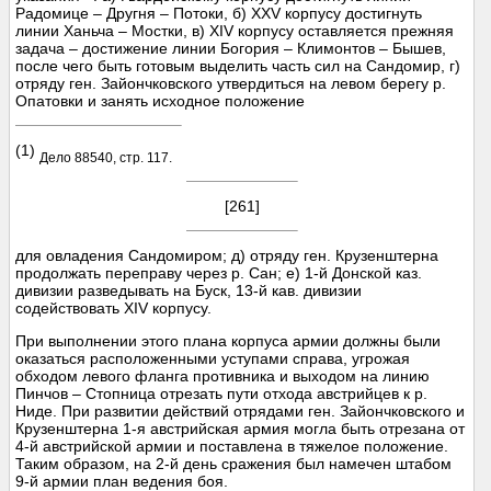
Радомице – Другня – Потоки, б) XXV корпусу достигнуть
линии Ханьча – Мостки, в) XIV корпусу оставляется прежняя
задача – достижение линии Богория – Климонтов – Бышев,
после чего быть готовым выделить часть сил на Сандомир, г)
отряду ген. Зайончковского утвердиться на левом берегу р.
Опатовки и занять исходное положение
(1)
Дело 88540, стр. 117.
[261]
для овладения Сандомиром; д) отряду ген. Крузенштерна
продолжать переправу через р. Сан; е) 1-й Донской каз.
дивизии разведывать на Буск, 13-й кав. дивизии
содействовать XIV корпусу.
При выполнении этого плана корпуса армии должны были
оказаться расположенными уступами справа, угрожая
обходом левого фланга противника и выходом на линию
Пинчов – Стопница отрезать пути отхода австрийцев к р.
Ниде. При развитии действий отрядами ген. Зайончковского и
Крузенштерна 1-я австрийская армия могла быть отрезана от
4-й австрийской армии и поставлена в тяжелое положение.
Таким образом, на 2-й день сражения был намечен штабом
9-й армии план ведения боя.