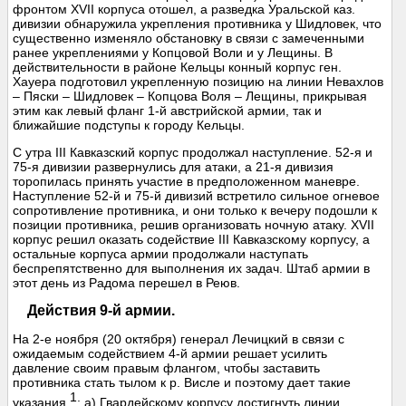
фронтом XVII корпуса отошел, а разведка Уральской каз.
дивизии обнаружила укрепления противника у Шидловек, что
существенно изменяло обстановку в связи с замеченными
ранее укреплениями у Копцовой Воли и у Лещины. В
действительности в районе Кельцы конный корпус ген.
Хауера подготовил укрепленную позицию на линии Невахлов
– Пяски – Шидловек – Копцова Воля – Лещины, прикрывая
этим как левый фланг 1-й австрийской армии, так и
ближайшие подступы к городу Кельцы.
С утра III Кавказский корпус продолжал наступление. 52-я и
75-я дивизии развернулись для атаки, а 21-я дивизия
торопилась принять участие в предположенном маневре.
Наступление 52-й и 75-й дивизий встретило сильное огневое
сопротивление противника, и они только к вечеру подошли к
позиции противника, решив организовать ночную атаку. XVII
корпус решил оказать содействие III Кавказскому корпусу, а
остальные корпуса армии продолжали наступать
беспрепятственно для выполнения их задач. Штаб армии в
этот день из Радома перешел в Реюв.
Действия 9-й армии.
На 2-е ноября (20 октября) генерал Лечицкий в связи с
ожидаемым содействием 4-й армии решает усилить
давление своим правым флангом, чтобы заставить
противника стать тылом к р. Висле и поэтому дает такие
1
указания
: а) Гвардейскому корпусу достигнуть линии