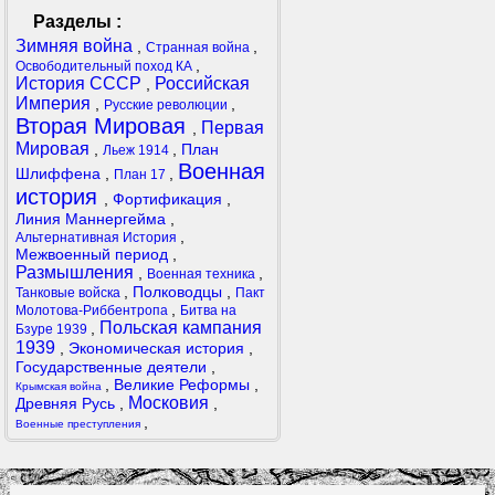
Разделы :
Зимняя война
,
,
Странная война
,
Освободительный поход КА
История СССР
Российская
,
Империя
,
,
Русские революции
Вторая Мировая
Первая
,
Мировая
,
,
План
Льеж 1914
Военная
Шлиффена
,
,
План 17
история
,
Фортификация
,
Линия Маннергейма
,
,
Альтернативная История
Межвоенный период
,
Размышления
,
,
Военная техника
,
Полководцы
,
Танковые войска
Пакт
,
Молотова-Риббентропа
Битва на
Польская кампания
,
Бзуре 1939
1939
,
Экономическая история
,
Государственные деятели
,
,
Великие Реформы
,
Крымская война
Московия
Древняя Русь
,
,
,
Военные преступления