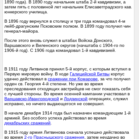
1890 года). В 1890 году начальник штаба 2-й кавдивизии, а
затем пять с половиной лет начальник Елисаветградского кав.
юнкерского училища.
В 1896 году вернулся в столицу и три года командовал 4-м
лейб-драгунским Псковским полком. В 1899 году получил чин
генерал-майора.
После этого вновь служил в штабах Войска Донского,
Варшавского и Виленского округов (начштаба с 1904-го по
1906-й год). С 1906 года командовал 1-й кавдивизией.
В 1911 году Литвинов принял 5-й корпус, с которым вступил в
Первую мировую войну. В ходе
Галицийской Битвы
корпус
удачно действовал в
сражении при Комарове
, за что получил
орден св. Георгия 4-й степени. Но уже во время
преследования отходящих австрийцев не смог показать себя
с лучшей стороны. Во время осенней кампании участвовал в
Варшавско-Ивангородской
и
Лодзинской
операциях, служил
исправно, но ничего выдающегося не совершил.
В начале декабря 1914 года был назначен командующим 1-й
армией. Без особого успеха действовал во время
декабрьских сражений
.
В 1915 году армия Литвинова сначала успешно действовала
во время
2-го Праснышского сражения
, затем неудачно во