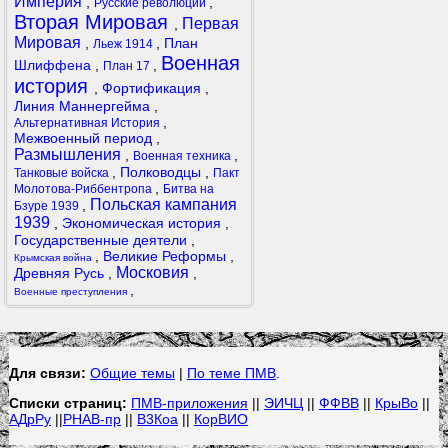
Империя
,
,
Русские революции
Вторая Мировая
Первая
,
Мировая
,
,
План
Льеж 1914
Военная
Шлиффена
,
,
План 17
история
,
Фортификация
,
Линия Маннергейма
,
,
Альтернативная История
Межвоенный период
,
Размышления
,
,
Военная техника
,
Полководцы
,
Танковые войска
Пакт
,
Молотова-Риббентропа
Битва на
Польская кампания
,
Бзуре 1939
1939
,
Экономическая история
,
Государственные деятели
,
,
Великие Реформы
,
Крымская война
Московия
Древняя Русь
,
,
,
Военные преступления
Для связи:
Общие темы
|
По теме ПМВ
.
Списки страниц:
ПМВ-приложения
||
ЭИЧЦ
||
ФФВВ
||
КрыВо
||
АДрРу
||
РНАВ-пр
||
В3Коа
||
КорВИО