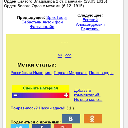
Орден Святого Владимира 2 ст. с мечами (29.03.1915)
Орден Белого Орла с мечами (6.12. 1915)
Следующее:
Предыдущее:
Эрих Георг
Евгений
Себастьян Антон фон
Александрович
Фалькенгайн
Радкевич.
-----
***
^^^
Метки статьи:
Российская Империя
;
Первая Мировая
;
Полководцы
;
Добавьте
комментарий.
Их еще мало...
Понравилось? Нажми здесь!!
( 1 )
Поделиться с друзьями: