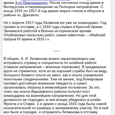
время
3-го Праснышского
. После состоялся отход армии в
Белоруссию и перемещение на Полоцкое направление. С
конца 1915 по 1917-й год армия мирно стояла в обороне в
районе оз. Дрисвяты.
Но с апреля 1917 года Литвинов ею уже не командовал. Год
прожил в отставке, а с 1918 года служил в Красной Армии.
Занимался работой в Военно-историческом архиве.
Опубликовал несколько работ, самая известная – «Майский
прорыв IX армии в 1916 г.».
-----
В общем, А. И. Литвинова можно характеризовать как
исправного служаку и специалиста по штабной работе
(главное направление – военные перевозки). В придворные
круги не стремился, хотя из-за хорошей службы был на виду.
Большого боевого опыта не имел, как и опыта управления
пехотными соединениями. Тем не менее, под Комаровым
проявил достойную внимания твердость и сумел
организовать оборону в ияжелейшем положении. За это,
плюс как знаток Варшавского района получил пост
командарма на важнейшем направлении. Но для этой
должности не подходил, в чем вскоре убедились в штабе
Фронта и в Ставке. 1-я армия с конца 1915 года была самой
незначительной по размеру и занимаемому участку. Но в ней
все было в порядке, и отправлять Литвинова в отставку