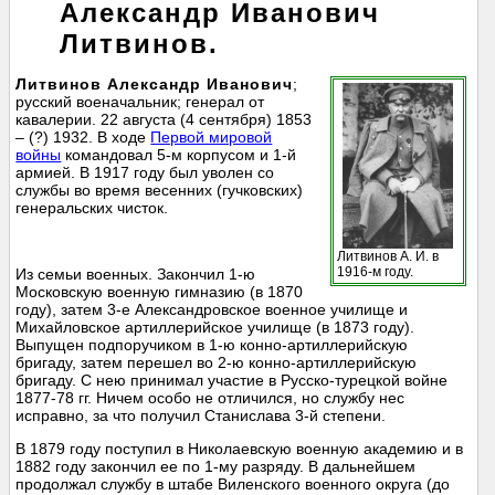
Александр Иванович
Литвинов.
Литвинов Александр Иванович
;
русский военачальник; генерал от
кавалерии. 22 августа (4 сентября) 1853
– (?) 1932. В ходе
Первой мировой
войны
командовал 5-м корпусом и 1-й
армией. В 1917 году был уволен со
службы во время весенних (гучковских)
генеральских чисток.
Литвинов А. И. в
1916-м году.
Из семьи военных. Закончил 1-ю
Московскую военную гимназию (в 1870
году), затем 3-е Александровское военное училище и
Михайловское артиллерийское училище (в 1873 году).
Выпущен подпоручиком в 1-ю конно-артиллерийскую
бригаду, затем перешел во 2-ю конно-артиллерийскую
бригаду. С нею принимал участие в Русско-турецкой войне
1877-78 гг. Ничем особо не отличился, но службу нес
исправно, за что получил Станислава 3-й степени.
В 1879 году поступил в Николаевскую военную академию и в
1882 году закончил ее по 1-му разряду. В дальнейшем
продолжал службу в штабе Виленского военного округа (до