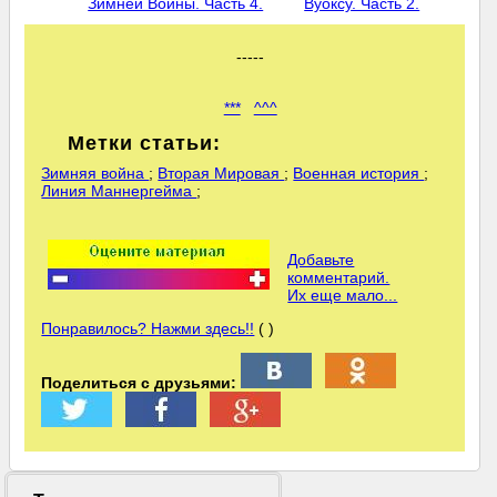
Зимней Войны. Часть 4.
Вуоксу. Часть 2.
-----
***
^^^
Метки статьи:
Зимняя война
;
Вторая Мировая
;
Военная история
;
Линия Маннергейма
;
Добавьте
комментарий.
Их еще мало...
Понравилось? Нажми здесь!!
( )
Поделиться с друзьями: