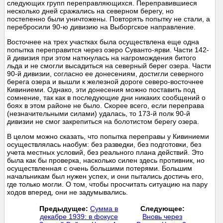
следующих групп переправляющихся. Переправившиеся
несколько дней сражались на северном берегу, но
постепенно были уничтожены. Повторять попытку не стали, а
перебросили 90-ю дивизию на Выборгское направление.
Восточнее на трех участках была осуществлена еще одна
попытка переправится через озеро Суванто-ярви. Части 142-
й дивизия при этом наткнулась на нагромождения битого
льда и не смогли высадиться на северный берег озера. Части
90-й дивизии, согласно ее донесениям, достигли северного
берега озера и вышли к железной дороге северо-восточнее
Кивиниеми. Однако, эти донесения можно поставить под
сомнение, так как в последующие дни никаких сообщений о
боях в этом районе не было. Скорее всего, если переправа
(незначительными силами) удалась, то 173-й полк 90-й
дивизии не смог закрепиться на болотистом берегу озера.
В целом можно сказать, что попытка переправы у Кивиниеми
осуществлялась наобум: без разведки, без подготовки, без
учета местных условий, без реального плана действий. Это
была как бы проверка, насколько силен здесь противник, но
осуществленная с очень большими потерями. Большим
начальникам был нужен успех, и они пытались достичь его,
где только могли. О том, чтобы просчитать ситуацию на пару
ходов вперед, они не задумывались.
Предыдущее:
Сумма в
Следующее:
декабре 1939: в фокусе
Вновь через