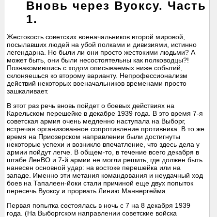
Вновь через Вуоксу. Часть
1.
Жестокость советских военачальников второй мировой,
посылавших людей на убой полками и дивизиями, истинно
легендарна. Но были ли они просто жестокими людьми? А
может быть, они были несостоятельны как полководцы?!
Познакомившись с ходом описываемых ниже событий,
склоняешься ко второму варианту. Непрофессионализм
действий некоторых военачальников временами просто
зашкаливает.
В этот раз речь вновь пойдет о боевых действиях на
Карельском перешейке в декабре 1939 года. В это время 7-я
советская армия очень медленно наступала на Выборг,
встречая организованное сопротивление противника. В то же
время на Приозерском направлении были достигнуты
некоторые успехи и возникло впечатление, что здесь дела у
армии пойдут легче. В общем-то, в течение всего декабря в
штабе ЛенВО и 7-й армии не могли решить, где должен быть
нанесен основной удар: на востоке перешейка или на
западе. Именно эти метания командования и неудачный ход
боев на Тапалеен-йоки стали причиной еще двух попыток
пересечь Вуоксу и прорвать Линию Маннергейма.
Первая попытка состоялась в ночь с 7 на 8 декабря 1939
года. (На Выборгском направлении советские войска