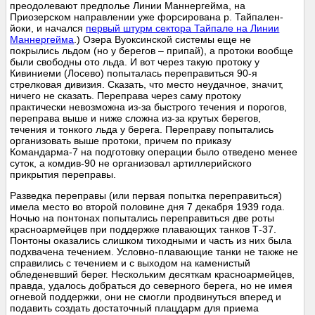
преодолевают предполье Линии Маннергейма, на
Приозерском направлении уже форсирована р. Тайпален-
йоки, и начался
первый штурм сектора Тайпале на Линии
Маннергейма
.) Озера Вуоксинской системы еще не
покрылись льдом (но у берегов – припай), а протоки вообще
были свободны ото льда. И вот через такую протоку у
Кивиниеми (Лосево) попыталась переправиться 90-я
стрелковая дивизия. Сказать, что место неудачное, значит,
ничего не сказать. Переправа через саму протоку
практически невозможна из-за быстрого течения и порогов,
переправа выше и ниже сложна из-за крутых берегов,
течения и тонкого льда у берега. Переправу попытались
организовать выше протоки, причем по приказу
Командарма-7 на подготовку операции было отведено менее
суток, а комдив-90 не организовал артиллерийского
прикрытия переправы.
Разведка переправы (или первая попытка переправиться)
имела место во второй половине дня 7 декабря 1939 года.
Ночью на понтонах попытались переправиться две роты
красноармейцев при поддержке плавающих танков Т-37.
Понтоны оказались слишком тиходными и часть из них была
подхвачена течением. Условно-плавающие танки не также не
справились с течением и с выходом на каменистый
обледеневший берег. Нескольким десяткам красноармейцев,
правда, удалось добраться до северного берега, но не имея
огневой поддержки, они не смогли продвинуться вперед и
подавить создать достаточный плацдарм для приема