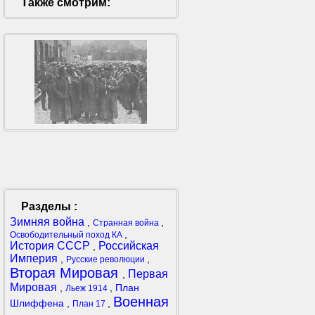
Также смотрим:
Разделы :
Зимняя война
,
,
Странная война
,
Освободительный поход КА
История СССР
Российская
,
Империя
,
,
Русские революции
Вторая Мировая
Первая
,
Мировая
,
,
План
Льеж 1914
Военная
Шлиффена
,
,
План 17