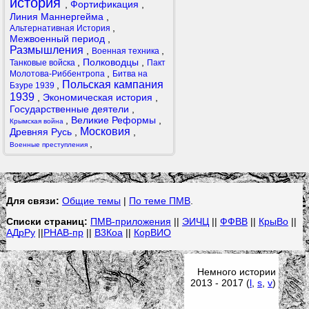
история
,
Фортификация
,
Линия Маннергейма
,
,
Альтернативная История
Межвоенный период
,
Размышления
,
,
Военная техника
,
Полководцы
,
Танковые войска
Пакт
,
Молотова-Риббентропа
Битва на
Польская кампания
,
Бзуре 1939
1939
,
Экономическая история
,
Государственные деятели
,
,
Великие Реформы
,
Крымская война
Московия
Древняя Русь
,
,
,
Военные преступления
Для связи:
Общие темы
|
По теме ПМВ
.
Списки страниц:
ПМВ-приложения
||
ЭИЧЦ
||
ФФВВ
||
КрыВо
||
АДрРу
||
РНАВ-пр
||
В3Коа
||
КорВИО
Немного истории
2013 - 2017 (
l
,
s
,
v
)