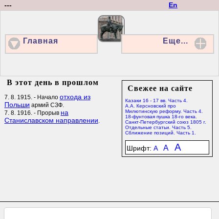
---
En
Главная
Еще...
В этот день в прошлом
Свежее на сайте
отхода из
7. 8. 1915. - Начало
Казаки 16 - 17 вв. Часть 4.
Польши
армий СЗФ.
А.А. Керсновский про
на
Милютинскую реформу. Часть 4.
7. 8. 1916. - Прорыв
18-фунтовая пушка 18-го века.
Станиславском направлении
.
Санкт-Петербургский союз 1805 г.
Отдельные статьи. Часть 5.
Сближение позиций. Часть 1.
A
A
Шрифт:
A