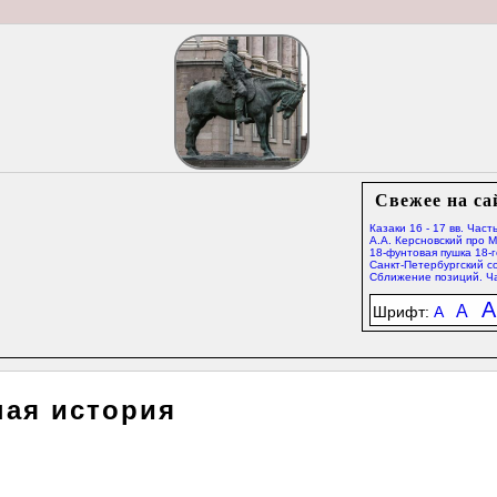
Свежее на са
Казаки 16 - 17 вв. Часть
А.А. Керсновский про 
18-фунтовая пушка 18-г
Санкт-Петербургский со
Сближение позиций. Ча
A
A
Шрифт:
A
ная история