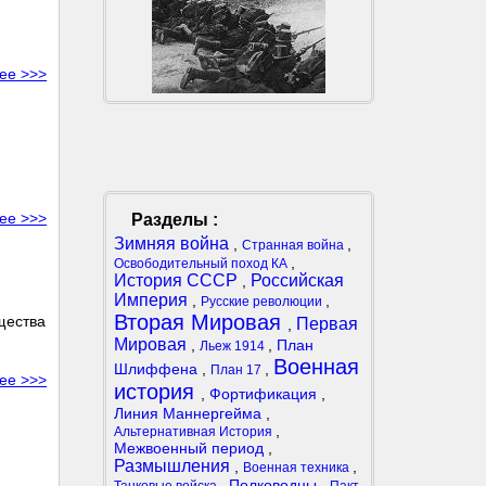
ее >>>
ее >>>
Разделы :
Зимняя война
,
,
Странная война
,
Освободительный поход КА
История СССР
Российская
,
Империя
,
,
Русские революции
Вторая Мировая
щества
Первая
,
Мировая
,
,
План
Льеж 1914
Военная
Шлиффена
,
,
План 17
ее >>>
история
,
Фортификация
,
Линия Маннергейма
,
,
Альтернативная История
Межвоенный период
,
Размышления
,
,
Военная техника
,
Полководцы
,