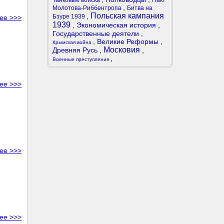
Танковые войска
Пакт
,
Молотова-Риббентропа
Битва на
Польская кампания
,
Бзуре 1939
ее >>>
1939
,
Экономическая история
,
Государственные деятели
,
,
Великие Реформы
,
Крымская война
Московия
Древняя Русь
,
,
,
Военные преступления
ее >>>
ее >>>
ее >>>