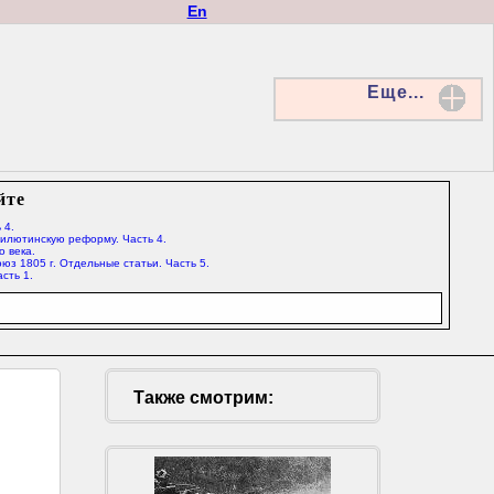
En
Еще...
йте
 4.
Милютинскую реформу. Часть 4.
о века.
юз 1805 г. Отдельные статьи. Часть 5.
сть 1.
Также смотрим: