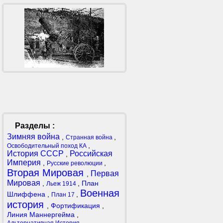
Разделы :
Зимняя война
,
,
Странная война
,
Освободительный поход КА
История СССР
Российская
,
Империя
,
,
Русские революции
Вторая Мировая
Первая
,
Мировая
,
,
План
Льеж 1914
Военная
Шлиффена
,
,
План 17
история
,
Фортификация
,
Линия Маннергейма
,
,