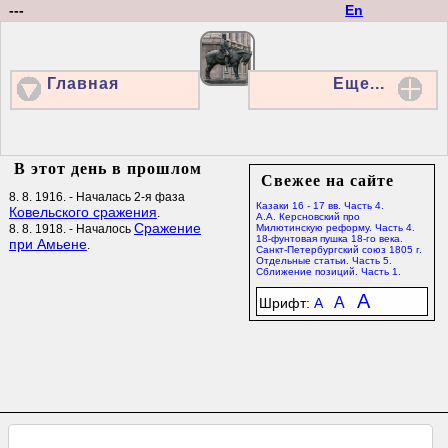
---
En
Главная
Еще...
В этот день в прошлом
Свежее на сайте
8. 8. 1916. - Началась 2-я фаза
Казаки 16 - 17 вв. Часть 4.
Ковельского сражения
.
А.А. Керсновский про
Сражение
8. 8. 1918. - Началось
Милютинскую реформу. Часть 4.
18-фунтовая пушка 18-го века.
при Амьене
.
Санкт-Петербургский союз 1805 г.
Отдельные статьи. Часть 5.
Сближение позиций. Часть 1.
A
A
Шрифт:
A