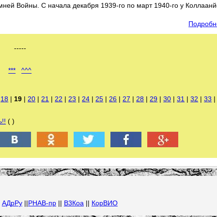
ней Войны. С начала декабря 1939-го по март 1940-го у Коллаанй
Подробн
-----
***
^^^
|
18
|
19
|
20
|
21
|
22
|
23
|
24
|
25
|
26
|
27
|
28
|
29
|
30
|
31
|
32
|
33
!!
( )
|
АДрРу
||
РНАВ-пр
||
В3Коа
||
КорВИО