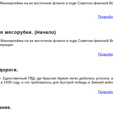
ю Маннергейма на ее восточном фланге в ходе Советско-финской В
Подробн
ия мясорубки. (Начало)
ю Маннергейма на ее восточном фланге в ходе Советско-финской В
перации.
Подробн
дороги.
. Единственный ТВД, где Красная Армия легко добилась успехов, 
в 1939 году, и что требовалось для быстрой победы в Зимней войн
Подробн
ание.