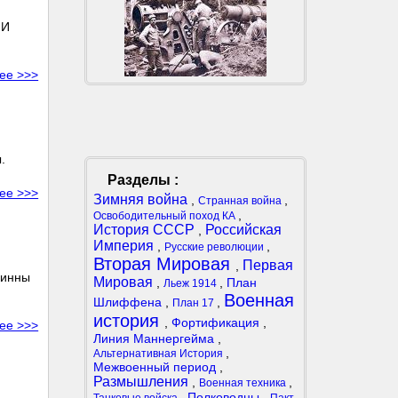
 И
ее >>>
.
Разделы :
ее >>>
Зимняя война
,
,
Странная война
,
Освободительный поход КА
История СССР
Российская
,
Империя
,
,
Русские революции
Вторая Мировая
Первая
,
финны
Мировая
,
,
План
Льеж 1914
Военная
Шлиффена
,
,
План 17
история
,
Фортификация
,
ее >>>
Линия Маннергейма
,
,
Альтернативная История
Межвоенный период
,
Размышления
,
,
Военная техника
,
Полководцы
,