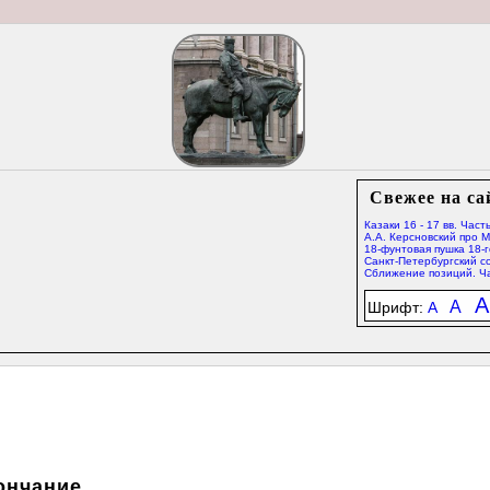
Свежее на са
Казаки 16 - 17 вв. Часть
А.А. Керсновский про 
18-фунтовая пушка 18-г
Санкт-Петербургский со
Сближение позиций. Ча
A
A
Шрифт:
A
ончание.