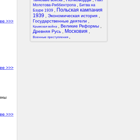
Танковые войска
Пакт
,
Молотова-Риббентропа
Битва на
Польская кампания
,
Бзуре 1939
1939
,
Экономическая история
,
Государственные деятели
,
ее >>>
,
Великие Реформы
,
Крымская война
Московия
Древняя Русь
,
,
,
Военные преступления
ее >>>
нны
ее >>>