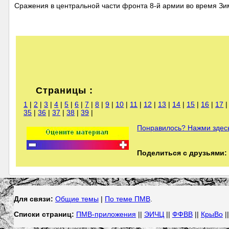
Сражения в центральной части фронта 8-й армии во время Зим
Страницы :
1
|
2
|
3
|
4
|
5
|
6
|
7
|
8
|
9
|
10
|
11
|
12
|
13
|
14
|
15
|
16
|
17
35
|
36
|
37
|
38
|
39
|
Понравилось? Нажми здесь
Поделиться с друзьями:
Для связи:
Общие темы
|
По теме ПМВ
.
Списки страниц:
ПМВ-приложения
||
ЭИЧЦ
||
ФФВВ
||
КрыВо
|