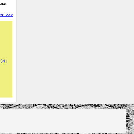
оки.
ее >>>
|
34
|