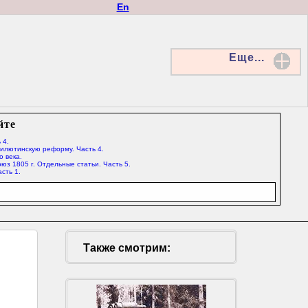
En
Еще...
йте
 4.
Милютинскую реформу. Часть 4.
о века.
юз 1805 г. Отдельные статьи. Часть 5.
сть 1.
Также смотрим: