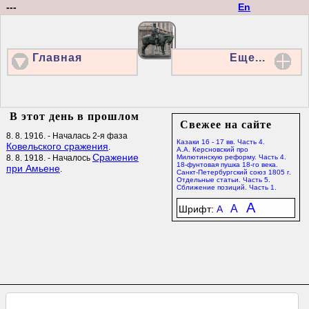
---
En
Главная
Еще...
В этот день в прошлом
Свежее на сайте
8. 8. 1916. - Началась 2-я фаза
Казаки 16 - 17 вв. Часть 4.
Ковельского сражения
.
А.А. Керсновский про
Сражение
8. 8. 1918. - Началось
Милютинскую реформу. Часть 4.
18-фунтовая пушка 18-го века.
при Амьене
.
Санкт-Петербургский союз 1805 г.
Отдельные статьи. Часть 5.
Сближение позиций. Часть 1.
A
A
Шрифт:
A