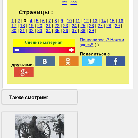
***
^^^
Страницы :
1
|
2
|
3
|
4
|
5
|
6
|
7
|
8
|
9
|
10
|
11
|
12
|
13
|
14
|
15
|
16
|
17
|
18
|
19
|
20
|
21
|
22
|
23
|
24
|
25
|
26
|
27
|
28
|
29
|
30
|
31
|
32
|
33
|
34
|
35
|
36
|
37
|
38
|
39
|
Понравилось? Нажми
здесь!!
( )
Поделиться с
друзьями:
Также смотрим: