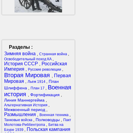
Разделы :
Зимняя война
,
,
Странная война
,
Освободительный поход КА
История СССР
Российская
,
Империя
,
,
Русские революции
Вторая Мировая
Первая
,
Мировая
,
,
План
Льеж 1914
Военная
Шлиффена
,
,
План 17
история
,
Фортификация
,
Линия Маннергейма
,
,
Альтернативная История
Межвоенный период
,
Размышления
,
,
Военная техника
,
Полководцы
,
Танковые войска
Пакт
,
Молотова-Риббентропа
Битва на
Польская кампания
,
Бзуре 1939