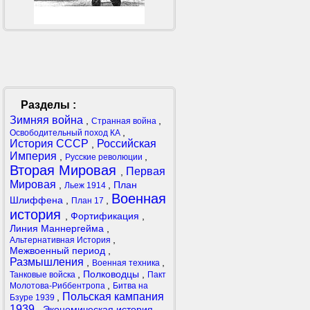
Разделы :
Зимняя война
,
,
Странная война
,
Освободительный поход КА
История СССР
Российская
,
Империя
,
,
Русские революции
Вторая Мировая
Первая
,
Мировая
,
,
План
Льеж 1914
Военная
Шлиффена
,
,
План 17
история
,
Фортификация
,
Линия Маннергейма
,
,
Альтернативная История
Межвоенный период
,
Размышления
,
,
Военная техника
,
Полководцы
,
Танковые войска
Пакт
,
Молотова-Риббентропа
Битва на
Польская кампания
,
Бзуре 1939
1939
,
Экономическая история
,