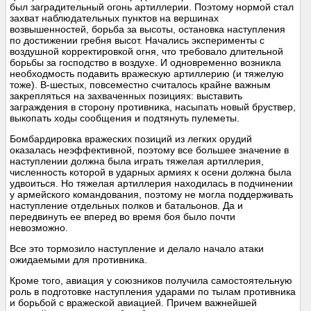
был заградительный огонь артиллерии. Поэтому нормой стал
захват наблюдательных пунктов на вершинах
возвышенностей, борьба за высоты, остановка наступления
по достижении гребня высот. Начались эксперименты с
воздушной корректировкой огня, что требовало длительной
борьбы за господство в воздухе. И одновременно возникла
необходмость подавить вражескую артиллерию (и тяжелую
тоже). В-шестых, повсеместно считалось крайне важным
закрепляться на захваченных позициях: выставить
заграждения в сторону противника, насыпать новый бруствер,
выкопать ходы сообщения и подтянуть пулеметы.
Бомбардировка вражеских позиций из легких орудий
оказалась неэффективной, поэтому все большее значение в
наступлении должна была играть тяжелая артиллерия,
численность которой в ударных армиях к осени должна была
удвоиться. Но тяжелая артиллерия находилась в подчинении
у армейского командования, поэтому не могла поддерживать
наступление отдельных полков и батальонов. Да и
передвинуть ее вперед во время боя было почти
невозможно.
Все это тормозило наступление и делало начало атаки
ожидаемыми для противника.
Кроме того, авиация у союзников получила самостоятельную
роль в подготовке наступления ударами по тылам противника
и борьбой с вражеской авиацией. Причем важнейшей