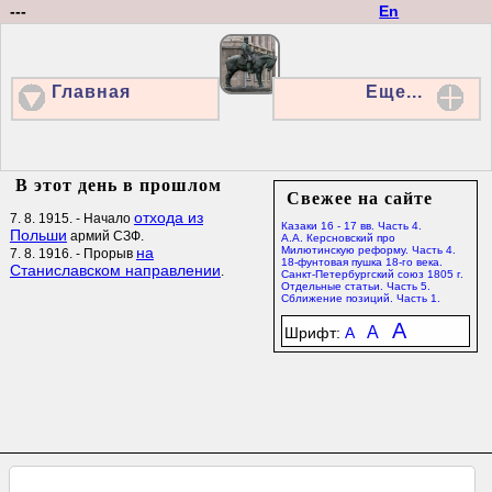
---
En
Главная
Еще...
В этот день в прошлом
Свежее на сайте
отхода из
7. 8. 1915. - Начало
Казаки 16 - 17 вв. Часть 4.
Польши
армий СЗФ.
А.А. Керсновский про
на
Милютинскую реформу. Часть 4.
7. 8. 1916. - Прорыв
18-фунтовая пушка 18-го века.
Станиславском направлении
.
Санкт-Петербургский союз 1805 г.
Отдельные статьи. Часть 5.
Сближение позиций. Часть 1.
A
A
Шрифт:
A