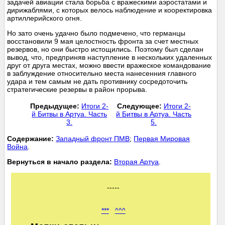
задачей авиации стала борьба с вражескими аэростатами и
дирижаблями, с которых велось наблюдение и кооректировка
артиллерийского огня.
Но зато очень удачно было подмечено, что германцы
восстановили 9 мая целостность фронта за счет местных
резервов, но они быстро истощились. Поэтому был сделан
вывод, что, предприняв наступление в нескольких удаленных
друг от друга местах, можно ввести вражеское командование
в заблуждение относительно места нанесенния главного
удара и тем самым не дать противнику сосредоточить
стратегические резервы в район прорыва.
Предыдущее:
Итоги 2-
Следующее:
Итоги 2-
й Битвы в Артуа. Часть
й Битвы в Артуа. Часть
3.
5.
Cодержание:
Западный фронт ПМВ
;
Первая Мировая
Война
.
Вернуться в начало раздела:
Вторая Артуа
.
-----
***
^^^