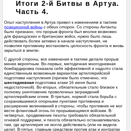
Итоги 2-й Битвы в Артуа.
Часть 4.
Опыт наступления в Артуа привел к изменениям в тактике
позиционной войны
с обеих сторон
. Со стороны Антанты
было признано, что прорыв фронта был вполне возможен
для французских и британских войск, нужно было лишь
действовать более активно в начале наступления, не
позволяя противнику востановить целосность фронта и вновь
зарыться в землю.
С другой стороны, все изменения в тактике делали прорыв
менее вероятным. Во-первых, методичная многодневная
бомбардировка показала себя эффективной и надолго стала
единственным возможным вариантом артиллерийской
подготовки наступления (причем было отмечено, что
шестидневная
подготовка атаки 16 июня была
недостаточной). Во-вторых, обязательным стало близкое к
полному уничтожение проволочных заграждений
артиллерийским огнем. В-третьих, нормой стала борьба с
сохранившимися опорными пунктами противника и
расширение вклиниваний в стороны, чтобы противник не мог
вести фланговый огонь по прорывающимся войскам. В-
четвертых, продвижение пехоты требовало обязательной
огневой поддержки, и пехота обязательно останавливалась
там, где артиллерия не могла действовать (или не видела
цели). В-пятых, главным средством против атак и контратак