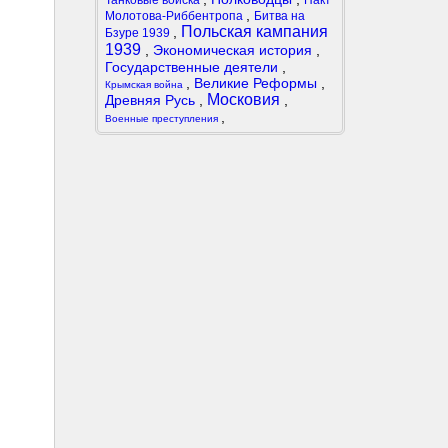
Танковые войска
Пакт
,
Молотова-Риббентропа
Битва на
Польская кампания
,
Бзуре 1939
1939
,
Экономическая история
,
Государственные деятели
,
,
Великие Реформы
,
Крымская война
Московия
Древняя Русь
,
,
,
Военные преступления