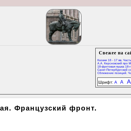
Свежее на са
Казаки 16 - 17 вв. Часть
А.А. Керсновский про 
18-фунтовая пушка 18-г
Санкт-Петербургский со
Сближение позиций. Ча
A
A
Шрифт:
A
ая. Французский фронт.