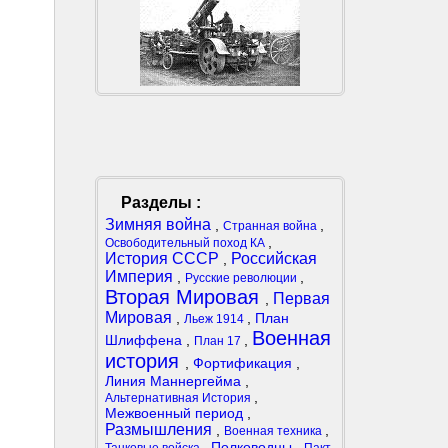
Разделы :
Зимняя война
,
,
Странная война
,
Освободительный поход КА
История СССР
Российская
,
Империя
,
,
Русские революции
Вторая Мировая
Первая
,
Мировая
,
,
План
Льеж 1914
Военная
Шлиффена
,
,
План 17
история
,
Фортификация
,
Линия Маннергейма
,
,
Альтернативная История
Межвоенный период
,
Размышления
,
,
Военная техника
,
Полководцы
,