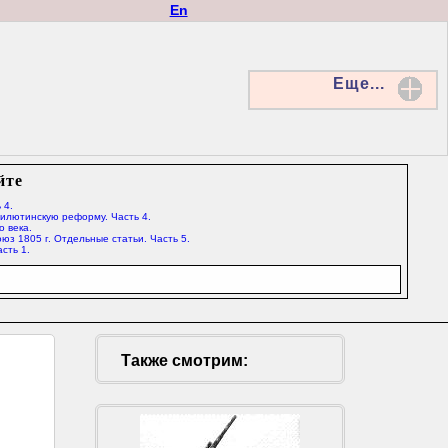
En
Еще...
йте
 4.
Милютинскую реформу. Часть 4.
о века.
юз 1805 г. Отдельные статьи. Часть 5.
сть 1.
Также смотрим: