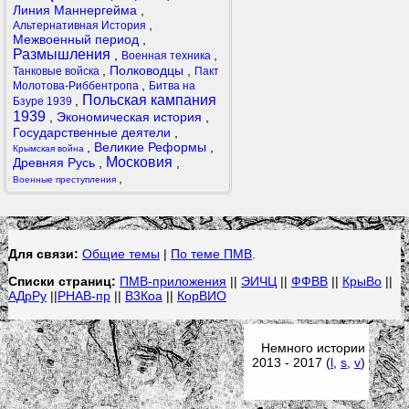
Линия Маннергейма
,
,
Альтернативная История
Межвоенный период
,
Размышления
,
,
Военная техника
,
Полководцы
,
Танковые войска
Пакт
,
Молотова-Риббентропа
Битва на
Польская кампания
,
Бзуре 1939
1939
,
Экономическая история
,
Государственные деятели
,
,
Великие Реформы
,
Крымская война
Московия
Древняя Русь
,
,
,
Военные преступления
Для связи:
Общие темы
|
По теме ПМВ
.
Списки страниц:
ПМВ-приложения
||
ЭИЧЦ
||
ФФВВ
||
КрыВо
||
АДрРу
||
РНАВ-пр
||
В3Коа
||
КорВИО
Немного истории
2013 - 2017 (
l
,
s
,
v
)