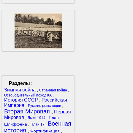
Разделы :
Зимняя война
,
,
Странная война
,
Освободительный поход КА
История СССР
Российская
,
Империя
,
,
Русские революции
Вторая Мировая
Первая
,
Мировая
,
,
План
Льеж 1914
Военная
Шлиффена
,
,
План 17
история
,
Фортификация
,