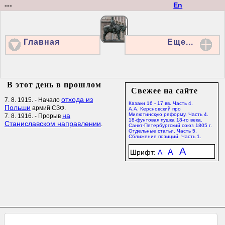
---
En
Главная
Еще...
В этот день в прошлом
Свежее на сайте
отхода из
7. 8. 1915. - Начало
Казаки 16 - 17 вв. Часть 4.
Польши
армий СЗФ.
А.А. Керсновский про
на
Милютинскую реформу. Часть 4.
7. 8. 1916. - Прорыв
18-фунтовая пушка 18-го века.
Станиславском направлении
.
Санкт-Петербургский союз 1805 г.
Отдельные статьи. Часть 5.
Сближение позиций. Часть 1.
A
A
Шрифт:
A