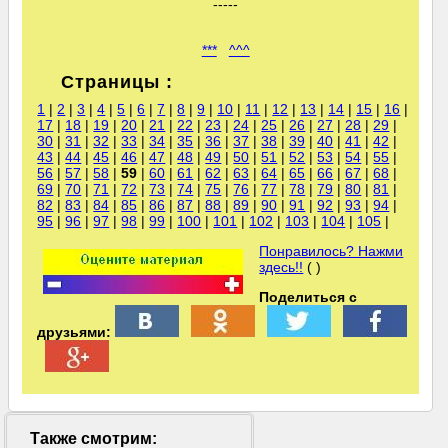
-----
***
^^^
Страницы :
1
|
2
|
3
|
4
|
5
|
6
|
7
|
8
|
9
|
10
|
11
|
12
|
13
|
14
|
15
|
16
|
17
|
18
|
19
|
20
|
21
|
22
|
23
|
24
|
25
|
26
|
27
|
28
|
29
|
30
|
31
|
32
|
33
|
34
|
35
|
36
|
37
|
38
|
39
|
40
|
41
|
42
|
43
|
44
|
45
|
46
|
47
|
48
|
49
|
50
|
51
|
52
|
53
|
54
|
55
|
56
|
57
|
58
|
59
|
60
|
61
|
62
|
63
|
64
|
65
|
66
|
67
|
68
|
69
|
70
|
71
|
72
|
73
|
74
|
75
|
76
|
77
|
78
|
79
|
80
|
81
|
82
|
83
|
84
|
85
|
86
|
87
|
88
|
89
|
90
|
91
|
92
|
93
|
94
|
95
|
96
|
97
|
98
|
99
|
100
|
101
|
102
|
103
|
104
|
105
|
Понравилось? Нажми
здесь!!
( )
Поделиться с
друзьями:
Также смотрим: