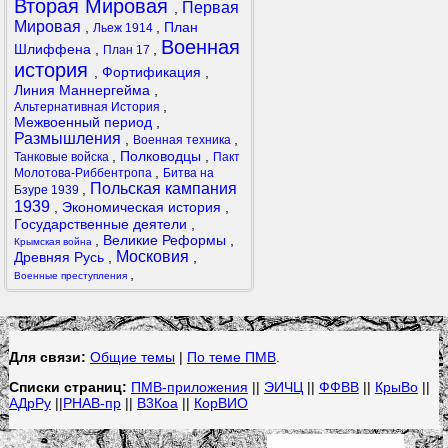
Вторая Мировая
Первая
,
Мировая
,
,
План
Льеж 1914
Военная
Шлиффена
,
,
План 17
история
,
Фортификация
,
Линия Маннергейма
,
,
Альтернативная История
Межвоенный период
,
Размышления
,
,
Военная техника
,
Полководцы
,
Танковые войска
Пакт
,
Молотова-Риббентропа
Битва на
Польская кампания
,
Бзуре 1939
1939
,
Экономическая история
,
Государственные деятели
,
,
Великие Реформы
,
Крымская война
Московия
Древняя Русь
,
,
,
Военные преступления
Для связи:
Общие темы
|
По теме ПМВ
.
Списки страниц:
ПМВ-приложения
||
ЭИЧЦ
||
ФФВВ
||
КрыВо
||
АДрРу
||
РНАВ-пр
||
В3Коа
||
КорВИО