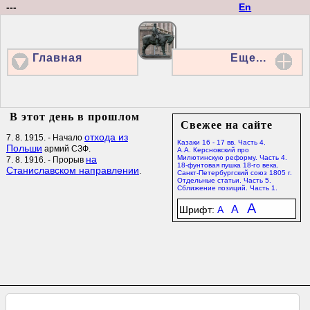
---
En
Главная
Еще...
В этот день в прошлом
Свежее на сайте
отхода из
7. 8. 1915. - Начало
Казаки 16 - 17 вв. Часть 4.
Польши
армий СЗФ.
А.А. Керсновский про
на
Милютинскую реформу. Часть 4.
7. 8. 1916. - Прорыв
18-фунтовая пушка 18-го века.
Станиславском направлении
.
Санкт-Петербургский союз 1805 г.
Отдельные статьи. Часть 5.
Сближение позиций. Часть 1.
A
A
Шрифт:
A