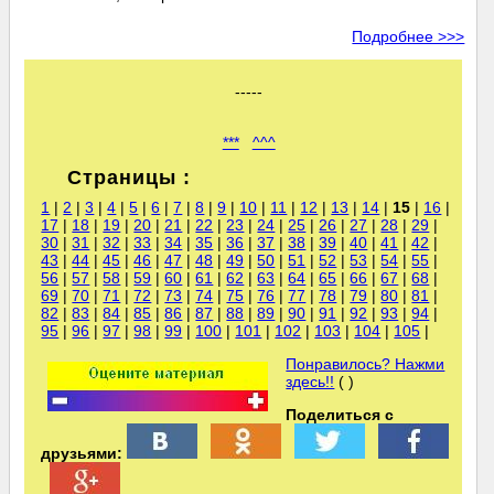
Подробнее >>>
-----
***
^^^
Страницы :
1
|
2
|
3
|
4
|
5
|
6
|
7
|
8
|
9
|
10
|
11
|
12
|
13
|
14
|
15
|
16
|
17
|
18
|
19
|
20
|
21
|
22
|
23
|
24
|
25
|
26
|
27
|
28
|
29
|
30
|
31
|
32
|
33
|
34
|
35
|
36
|
37
|
38
|
39
|
40
|
41
|
42
|
43
|
44
|
45
|
46
|
47
|
48
|
49
|
50
|
51
|
52
|
53
|
54
|
55
|
56
|
57
|
58
|
59
|
60
|
61
|
62
|
63
|
64
|
65
|
66
|
67
|
68
|
69
|
70
|
71
|
72
|
73
|
74
|
75
|
76
|
77
|
78
|
79
|
80
|
81
|
82
|
83
|
84
|
85
|
86
|
87
|
88
|
89
|
90
|
91
|
92
|
93
|
94
|
95
|
96
|
97
|
98
|
99
|
100
|
101
|
102
|
103
|
104
|
105
|
Понравилось? Нажми
здесь!!
( )
Поделиться с
друзьями: