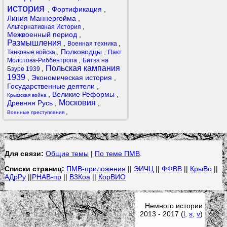
история
,
Фортификация
,
Линия Маннергейма
,
,
Альтернативная История
Межвоенный период
,
Размышления
,
,
Военная техника
,
Полководцы
,
Танковые войска
Пакт
,
Молотова-Риббентропа
Битва на
Польская кампания
,
Бзуре 1939
1939
,
Экономическая история
,
Государственные деятели
,
,
Великие Реформы
,
Крымская война
Московия
Древняя Русь
,
,
,
Военные преступления
Для связи:
Общие темы
|
По теме ПМВ
.
Списки страниц:
ПМВ-приложения
||
ЭИЧЦ
||
ФФВВ
||
КрыВо
||
АДрРу
||
РНАВ-пр
||
В3Коа
||
КорВИО
Немного истории
2013 - 2017 (
l
,
s
,
v
)