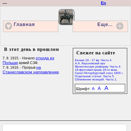
---
En
Главная
Еще...
В этот день в прошлом
Свежее на сайте
отхода из
7. 8. 1915. - Начало
Казаки 16 - 17 вв. Часть 4.
Польши
армий СЗФ.
А.А. Керсновский про
на
Милютинскую реформу. Часть 4.
7. 8. 1916. - Прорыв
18-фунтовая пушка 18-го века.
Станиславском направлении
.
Санкт-Петербургский союз 1805 г.
Отдельные статьи. Часть 5.
Сближение позиций. Часть 1.
A
A
Шрифт:
A