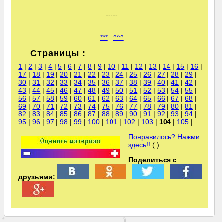
-----
***
^^^
Страницы :
1
|
2
|
3
|
4
|
5
|
6
|
7
|
8
|
9
|
10
|
11
|
12
|
13
|
14
|
15
|
16
|
17
|
18
|
19
|
20
|
21
|
22
|
23
|
24
|
25
|
26
|
27
|
28
|
29
|
30
|
31
|
32
|
33
|
34
|
35
|
36
|
37
|
38
|
39
|
40
|
41
|
42
|
43
|
44
|
45
|
46
|
47
|
48
|
49
|
50
|
51
|
52
|
53
|
54
|
55
|
56
|
57
|
58
|
59
|
60
|
61
|
62
|
63
|
64
|
65
|
66
|
67
|
68
|
69
|
70
|
71
|
72
|
73
|
74
|
75
|
76
|
77
|
78
|
79
|
80
|
81
|
82
|
83
|
84
|
85
|
86
|
87
|
88
|
89
|
90
|
91
|
92
|
93
|
94
|
95
|
96
|
97
|
98
|
99
|
100
|
101
|
102
|
103
|
104
|
105
|
Понравилось? Нажми
здесь!!
( )
Поделиться с
друзьями: