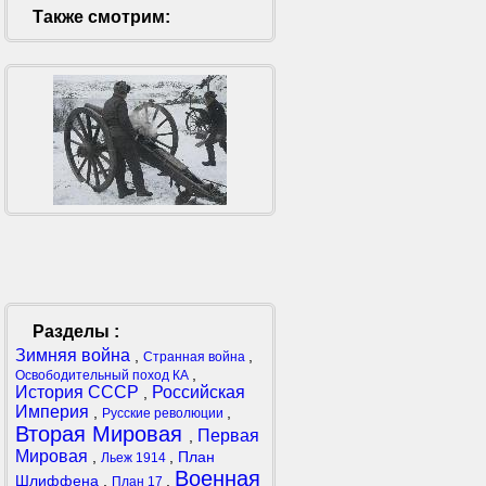
Также смотрим:
Разделы :
Зимняя война
,
,
Странная война
,
Освободительный поход КА
История СССР
Российская
,
Империя
,
,
Русские революции
Вторая Мировая
Первая
,
Мировая
,
,
План
Льеж 1914
Военная
Шлиффена
,
,
План 17