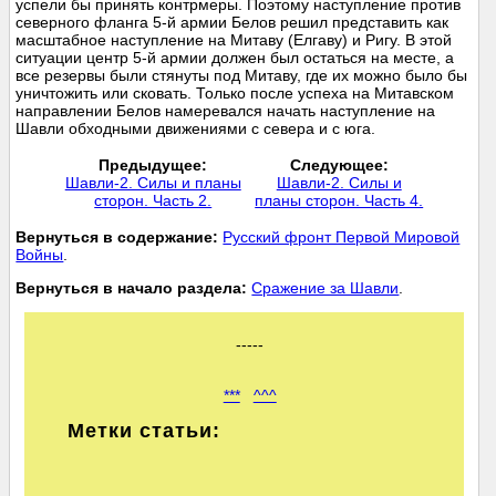
успели бы принять контрмеры. Поэтому наступление против
северного фланга 5-й армии Белов решил представить как
масштабное наступление на Митаву (Елгаву) и Ригу. В этой
ситуации центр 5-й армии должен был остаться на месте, а
все резервы были стянуты под Митаву, где их можно было бы
уничтожить или сковать. Только после успеха на Митавском
направлении Белов намеревался начать наступление на
Шавли обходными движениями с севера и с юга.
Предыдущее:
Следующее:
Шавли-2. Силы и планы
Шавли-2. Силы и
сторон. Часть 2.
планы сторон. Часть 4.
Вернуться в содержание:
Русский фронт Первой Мировой
Войны
.
Вернуться в начало раздела:
Сражение за Шавли
.
-----
***
^^^
Метки статьи: