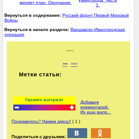
Ивангорода. Часть
меняет план. Окончание.
1.
Вернуться в содержание:
Русский фронт Первой Мировой
Войны
.
Вернуться в начало раздела:
Варшавско-Ивангородская
операция
.
-----
***
^^^
Метки статьи:
Добавьте
комментарий.
Их еще мало...
Понравилось? Нажми здесь!!
( 1 )
Поделиться с друзьями: