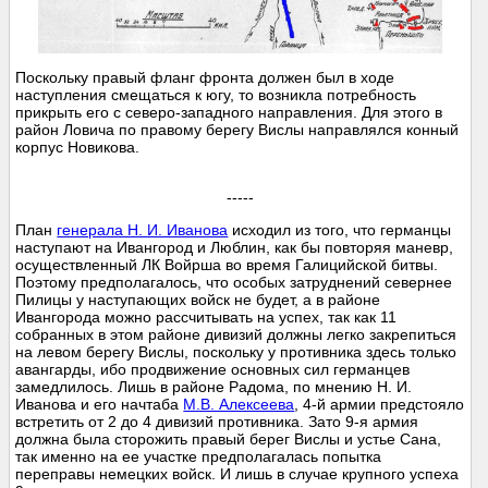
Поскольку правый фланг фронта должен был в ходе
наступления смещаться к югу, то возникла потребность
прикрыть его с северо-западного направления. Для этого в
район Ловича по правому берегу Вислы направлялся конный
корпус Новикова.
-----
План
генерала Н. И. Иванова
исходил из того, что германцы
наступают на Ивангород и Люблин, как бы повторяя маневр,
осуществленный ЛК Войрша во время Галицийской битвы.
Поэтому предполагалось, что особых затруднений севернее
Пилицы у наступающих войск не будет, а в районе
Ивангорода можно рассчитывать на успех, так как 11
собранных в этом районе дивизий должны легко закрепиться
на левом берегу Вислы, поскольку у противника здесь только
авангарды, ибо продвижение основных сил германцев
замедлилось. Лишь в районе Радома, по мнению Н. И.
Иванова и его начтаба
М.В. Алексеева
, 4-й армии предстояло
встретить от 2 до 4 дивизий противника. Зато 9-я армия
должна была сторожить правый берег Вислы и устье Сана,
так именно на ее участке предполагалась попытка
переправы немецких войск. И лишь в случае крупного успеха