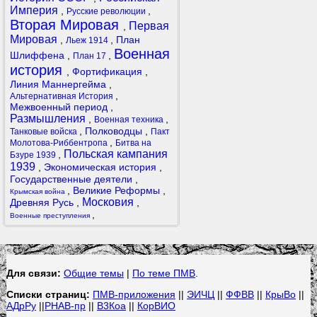
Империя
,
,
Русские революции
Вторая Мировая
Первая
,
Мировая
,
,
План
Льеж 1914
Военная
Шлиффена
,
,
План 17
история
,
Фортификация
,
Линия Маннергейма
,
,
Альтернативная История
Межвоенный период
,
Размышления
,
,
Военная техника
,
Полководцы
,
Танковые войска
Пакт
,
Молотова-Риббентропа
Битва на
Польская кампания
,
Бзуре 1939
1939
,
Экономическая история
,
Государственные деятели
,
,
Великие Реформы
,
Крымская война
Московия
Древняя Русь
,
,
,
Военные преступления
Для связи:
Общие темы
|
По теме ПМВ
.
Списки страниц:
ПМВ-приложения
||
ЭИЧЦ
||
ФФВВ
||
КрыВо
||
АДрРу
||
РНАВ-пр
||
В3Коа
||
КорВИО