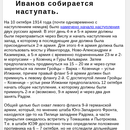
Иванов собирается
наступать.
На 10 октября 1914 года (почти одновременно с
наступлением немцев) было
намечено начало наступления
двух русских армий. В этот день 4-я и 5-я армии должны
были переправиться через Вислу и начать наступление на
запад, к которому в последующие дни должна была
присоединиться 2-я армия. Для этого 4-я армия должна была
использовать мосты у Ивангорода, Ново-Александрии и
Казимержа, а 5-я армия с временно подчиненными 23-м и 2-
м корпусами – у Козениц и Гуры Кальварии. Затем
предполагалось продвинуться на 15 – 20 км и через сутки
закрепиться на линии Гройцы – Варка – Козенице – устье
Илжанки, причем правый фланг 5-й армии должен был
примкнуть к левому флангу 2-й. С достигнутой линии Гройцы
– Козенице – устье реки Илжанки предполагалось 12 октября
начать общее наступление, к которому должны были
примкнуть 2-я и (возможно, 9-я армии) и через два дня
занять Радом.
Общей целью был охват левого фланга 9-й германской
армии, который, по мнению штаба Юго-Западного Фронта,
находился где-то на Пилице западнее Радома, а части
прикрытия ожидалось встретить у Томашева и Пьотрокова.
Т.е. в штабе ЮЗФ достаточно точно определили положение
противника на 6 – 7 октября, но не отследили дпльнейшие