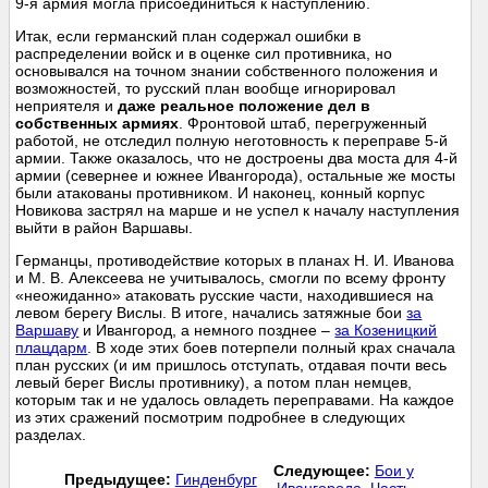
9-я армия могла присоединиться к наступлению.
Итак, если германский план содержал ошибки в
распределении войск и в оценке сил противника, но
основывался на точном знании собственного положения и
возможностей, то русский план вообще игнорировал
неприятеля и
даже реальное положение дел в
собственных армиях
. Фронтовой штаб, перегруженный
работой, не отследил полную неготовность к переправе 5-й
армии. Также оказалось, что не достроены два моста для 4-й
армии (севернее и южнее Ивангорода), остальные же мосты
были атакованы противником. И наконец, конный корпус
Новикова застрял на марше и не успел к началу наступления
выйти в район Варшавы.
Германцы, противодействие которых в планах Н. И. Иванова
и М. В. Алексеева не учитывалось, смогли по всему фронту
«неожиданно» атаковать русские части, находившиеся на
левом берегу Вислы. В итоге, начались затяжные бои
за
Варшаву
и Ивангород, а немного позднее –
за Козеницкий
плацдарм
. В ходе этих боев потерпели полный крах сначала
план русских (и им пришлось отступать, отдавая почти весь
левый берег Вислы противнику), а потом план немцев,
которым так и не удалось овладеть переправами. На каждое
из этих сражений посмотрим подробнее в следующих
разделах.
Следующее:
Бои у
Предыдущее:
Гинденбург