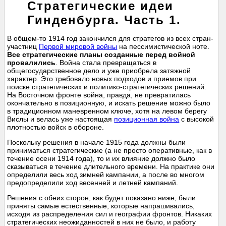
Стратегические идеи
Гинденбурга. Часть 1.
В общем-то 1914 год закончился для стратегов из всех стран-
участниц
Первой мировой войны
на пессимистической ноте.
Все стратегические планы созданные перед войной
провалились
. Война стала превращаться в
общегосударственное дело и уже приобрела затяжной
характер. Это требовало новых подходов и приемов при
поиске стратегических и политико-стратегических решений.
На Восточном фронте война, правда, не превратилась
окончательно в позиционную, и искать решение можно было
в традиционном маневренном ключе, хотя на левом берегу
Вислы и велась уже настоящая
позиционная война
с высокой
плотностью войск в обороне.
Поскольку решения в начале 1915 года должны были
приниматься стратегические (а не просто оперативные, как в
течение осени 1914 года), то и их влияние должно было
сказываться в течение длительного времени. На практике они
определили весь ход зимней кампании, а после во многом
предопределили ход весенней и летней кампаний.
Решения с обеих сторон, как будет показано ниже, были
приняты самые естественные, которые напрашивались,
исходя из распределения сил и географии фронтов. Никаких
стратегических неожиданностей в них не было, и работу