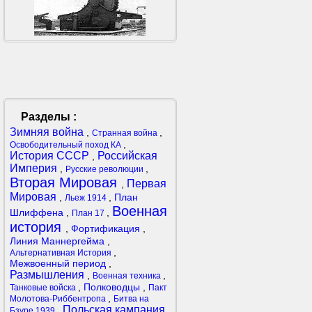
Разделы :
Зимняя война
,
,
Странная война
,
Освободительный поход КА
История СССР
Российская
,
Империя
,
,
Русские революции
Вторая Мировая
Первая
,
Мировая
,
,
План
Льеж 1914
Военная
Шлиффена
,
,
План 17
история
,
Фортификация
,
Линия Маннергейма
,
,
Альтернативная История
Межвоенный период
,
Размышления
,
,
Военная техника
,
Полководцы
,
Танковые войска
Пакт
,
Молотова-Риббентропа
Битва на
Польская кампания
,
Бзуре 1939