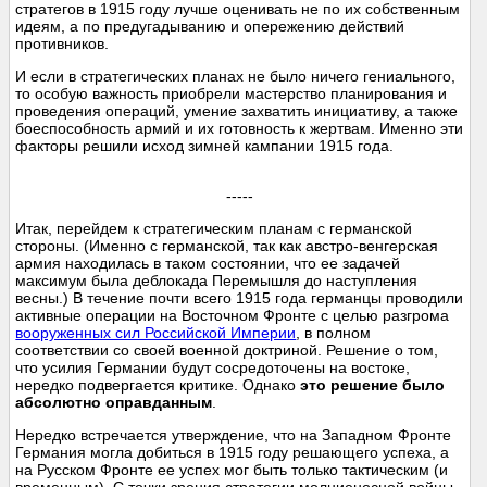
стратегов в 1915 году лучше оценивать не по их собственным
идеям, а по предугадыванию и опережению действий
противников.
И если в стратегических планах не было ничего гениального,
то особую важность приобрели мастерство планирования и
проведения операций, умение захватить инициативу, а также
боеспособность армий и их готовность к жертвам. Именно эти
факторы решили исход зимней кампании 1915 года.
-----
Итак, перейдем к стратегическим планам с германской
стороны. (Именно с германской, так как австро-венгерская
армия находилась в таком состоянии, что ее задачей
максимум была деблокада Перемышля до наступления
весны.) В течение почти всего 1915 года германцы проводили
активные операции на Восточном Фронте с целью разгрома
вооруженных сил Российской Империи
, в полном
соответствии со своей военной доктриной. Решение о том,
что усилия Германии будут сосредоточены на востоке,
нередко подвергается критике. Однако
это решение было
абсолютно оправданным
.
Нередко встречается утверждение, что на Западном Фронте
Германия могла добиться в 1915 году решающего успеха, а
на Русском Фронте ее успех мог быть только тактическим (и