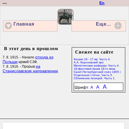
---
En
Главная
Еще...
В этот день в прошлом
Свежее на сайте
отхода из
7. 8. 1915. - Начало
Казаки 16 - 17 вв. Часть 4.
Польши
армий СЗФ.
А.А. Керсновский про
на
Милютинскую реформу. Часть 4.
7. 8. 1916. - Прорыв
18-фунтовая пушка 18-го века.
Станиславском направлении
.
Санкт-Петербургский союз 1805 г.
Отдельные статьи. Часть 5.
Сближение позиций. Часть 1.
A
A
Шрифт:
A