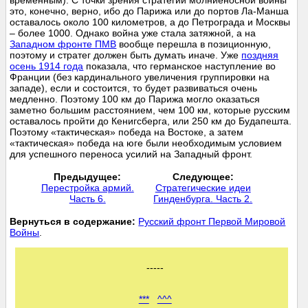
временным). С точки зрения стратегии молниеносной войны
это, конечно, верно, ибо до Парижа или до портов Ла-Манша
оставалось около 100 километров, а до Петрограда и Москвы
– более 1000. Однако война уже стала затяжной, а на
Западном фронте ПМВ
вообще перешла в позиционную,
поэтому и стратег должен быть думать иначе. Уже
поздняя
осень 1914 года
показала, что германское наступление во
Франции (без кардинального увеличения группировки на
западе), если и состоится, то будет развиваться очень
медленно. Поэтому 100 км до Парижа могло оказаться
заметно большим расстоянием, чем 100 км, которые русским
оставалось пройти до Кенигсберга, или 250 км до Будапешта.
Поэтому «тактическая» победа на Востоке, а затем
«тактическая» победа на юге были необходимым условием
для успешного переноса усилий на Западный фронт.
Предыдущее:
Следующее:
Перестройка армий.
Стратегические идеи
Часть 6.
Гинденбурга. Часть 2.
Вернуться в содержание:
Русский фронт Первой Мировой
Войны
.
-----
***
^^^