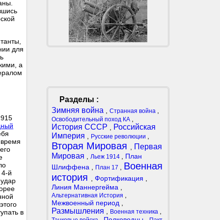
аны.
вшись
рской
нтанты,
нии для
ть
кими, а
нералом
Разделы :
Зимняя война
,
,
Странная война
1915
,
Освободительный поход КА
дный
История СССР
Российская
,
ебя
Империя
,
,
Русские революции
 время
Вторая Мировая
Первая
,
его
Мировая
,
,
План
Льеж 1914
е
Военная
ло
Шлиффена
,
,
План 17
 4-й
история
,
Фортификация
,
 удар
Линия Маннергейма
,
корее
,
Альтернативная История
нной
Межвоенный период
,
этого
Размышления
,
,
Военная техника
упать в
,
Полководцы
,