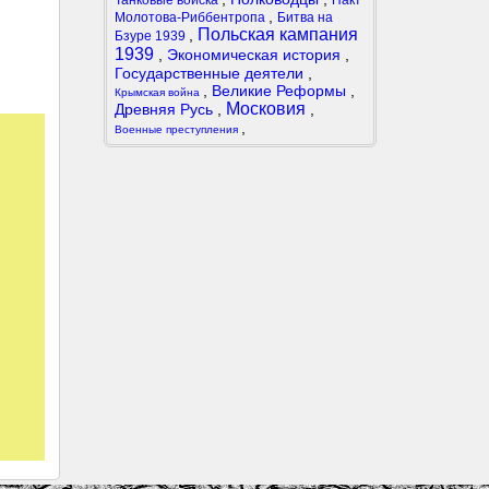
Танковые войска
Пакт
,
Молотова-Риббентропа
Битва на
Польская кампания
,
Бзуре 1939
1939
,
Экономическая история
,
Государственные деятели
,
,
Великие Реформы
,
Крымская война
Московия
Древняя Русь
,
,
,
Военные преступления