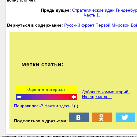
войну или нет.
Предыдущее:
Стратегические идеи Гинденбур
Часть 1.
Вернуться в содержание:
Русский фронт Первой Мировой В
Метки статьи:
Добавьте комментарий.
Их еще мало...
Понравилось? Нажми здесь!!
( )
Поделиться с друзьями: