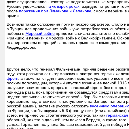
даже осуществлялись некоторые подготовительные мероприяти
Русские удержались
на четырех реках
, изрядно потрепав и гер
после
поражения при Лиманове и Лапанове
, смогли перейти в
армии.
Возникли также осложнения политического характера. Стало из
а Турции для продолжения войны уже потребовалось снабжени
победы в
Мировой войне
придется сначала значительно ослабит
Францию и перейти к морской войне с Великобританией. Осно
планированием операций занялось германское командование на
Людендорфом.
Другое дело, что генерал Фалькенгайн, приняв решение разбит
году, хотя развитая сеть германских и австро-венгерских желе
фронт
, а также на юг для нанесения мощных ударов по всем п
плохим полководцем, который упустил возникшее весной 1915 
получили возможность прорвать вражеский фронт без потерь с 
один-два раза, пока противники не обзаведутся средствами за
недели появились тактические способы борьбы с газовыми атак
хорошенько подготовиться к наступлению на Западе, нанести р
русской армии), заставив русских отложить
весеннюю операцию
во Франции, чтобы окружить 5-6 французских (или английских) д
всего, не принес бы стратегического успеха, так как
германская
обороной, как это в дальнейшем показал Верден, а кроме того
успеха Германия получила больше возможностей для побед в Ро