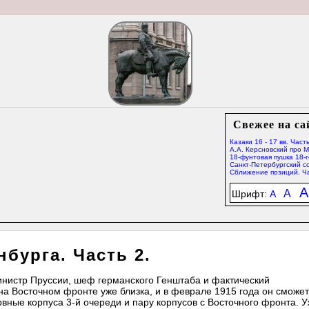
Свежее на са
Казаки 16 - 17 вв. Часть
А.А. Керсновский про 
18-фунтовая пушка 18-г
Санкт-Петербургский со
Сближение позиций. Ча
A
A
Шрифт:
A
бурга. Часть 2.
нистр Пруссии, шеф германского Генштаба и фактический
а Восточном фронте уже близка, и в феврале 1915 года он сможет
вные корпуса 3-й очереди и пару корпусов с Восточного фронта. 