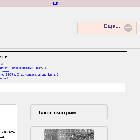
En
Еще...
йте
 4.
Милютинскую реформу. Часть 4.
о века.
юз 1805 г. Отдельные статьи. Часть 5.
сть 1.
Также смотрим:
 начать
Уже