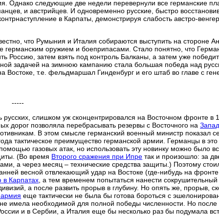
я. Однако следующие две недели перевернули все германские пл
манцев, и австрийцев. И одновременно русские, быстро восстанови
 контрнаступление в Карпаты, демонстрируя слабость австро-венге
вестно, что Румыния и Италия собираются выступить на стороне А
е германским оружием и боеприпасами. Стало понятно, что Герма
ь Россию, затем взять под контроль Балканы, а затем уже победи
вной задачей на зимнюю кампанию стала большая победа над русс
 Востоке, т.е. фельдмаршал Гинденбург и его штаб во главе с ге
-----
ь русских, слишком уж сконцентрировался на Восточном фронте в 
зных дорог позволяла перебрасывать резервы с Восточного на
Запа
ротивникам. В этом смысле германский военный министр показал с
года тактическое преимущество германской армии. Германцы в это
помощью газовых атак, но использовать эту новинку можно было вс
щиты. (Во время
Второго сражения при Ипре
так и произошло: за дв
ами, а через месяц – технические средства защиты.) Поэтому стои
анней весной отвлекающий удар на Востоке (где-нибудь на фронте
 в Карпатах
, а тем временем попытаться нанести сокрушительный
ивизий, а после развить прорыв в глубину. Но опять же, прорыв, с
 армия
еще тактически не была бы готова бороться с эшелонирова
, не имела необходимой для полной победы численности. Но после 
ссии и в Сербии, а Италия еще бы несколько раз бы подумала вст