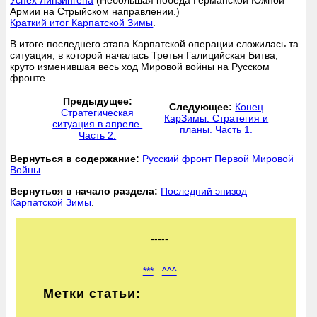
Успех Линзингена
(Небольшая победа Германской Южной
Армии на Стрыйском направлении.)
Краткий итог Карпатской Зимы
.
В итоге последнего этапа Карпатской операции сложилась та
ситуация, в которой началась Третья Галицийская Битва,
круто изменившая весь ход Мировой войны на Русском
фронте.
Предыдущее:
Следующее:
Конец
Стратегическая
КарЗимы. Стратегия и
ситуация в апреле.
планы. Часть 1.
Часть 2.
Вернуться в содержание:
Русский фронт Первой Мировой
Войны
.
Вернуться в начало раздела:
Последний эпизод
Карпатской Зимы
.
-----
***
^^^
Метки статьи: