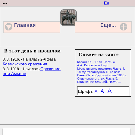
---
En
Главная
Еще...
В этот день в прошлом
Свежее на сайте
8. 8. 1916. - Началась 2-я фаза
Казаки 16 - 17 вв. Часть 4.
Ковельского сражения
.
А.А. Керсновский про
Сражение
8. 8. 1918. - Началось
Милютинскую реформу. Часть 4.
18-фунтовая пушка 18-го века.
при Амьене
.
Санкт-Петербургский союз 1805 г.
Отдельные статьи. Часть 5.
Сближение позиций. Часть 1.
A
A
Шрифт:
A