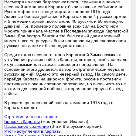
Несмотря на свою безрезультатность, сражения в начале
весенней кампании в Карпатах были главным событием на
Русском фронте в конце марта и в апреле 1915 года.
Активные боевые действия в Карпатах вели 4 русских армии
и 5 немецких армии, всего около 40 русских и 60 немецких
дивизий. Т.е. примерно половина всех сил на Восточном
Фронте принимала участие в Последнем эпизоде Карпатской
Зимы. Для Австро-Венгрии это был самый драмматичный
момент: все ее ресурсы были направлены для сдерживания
русских, но даже их было недостаточно.
Среди итогов весеннего этапа Карпатской Зимы называют
углубление русских войск в Карпаты, которое, якобы сделало
их уязвимыми для атаки с западного направления. На
основании этого делается, вывод о стратегической неудаче
русских армий. Однако это неверный вывод. На самом деле,
перейдя Карпаты на широком фронте, русские поставили
противника в очень сложное положение, но вновь чего-то не
хватило для крупной победы, которая перевернула бы ход
войны.
В раздел про последний эпизод кампании 1915 года в
Карпатах входят:
Стратегия и планы сторон
.
Бросок в Карпаты
(Наступление Иванова).
Пасхальное сражение
(3-й и 8-й русских армий).
Итог наступления в Карпаты
.