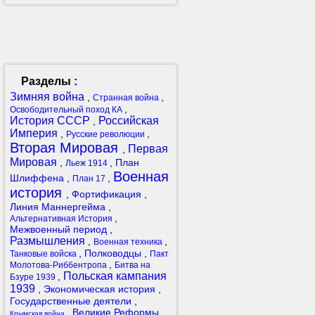
Разделы :
Зимняя война
,
,
Странная война
,
Освободительный поход КА
История СССР
Российская
,
Империя
,
,
Русские революции
Вторая Мировая
Первая
,
Мировая
,
,
План
Льеж 1914
Военная
Шлиффена
,
,
План 17
история
,
Фортификация
,
Линия Маннергейма
,
,
Альтернативная История
Межвоенный период
,
Размышления
,
,
Военная техника
,
Полководцы
,
Танковые войска
Пакт
,
Молотова-Риббентропа
Битва на
Польская кампания
,
Бзуре 1939
1939
,
Экономическая история
,
Государственные деятели
,
,
Великие Реформы
,
Крымская война