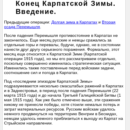
Конец Карпатской Зимы.
Введение.
Предыдущие операции:
Долгая зима в Карпатах
и
Вторая
осада Перемышля
.
После падения Перемышля противостояние в Карпатах не
закончилось. Еще месяц русские и немцы сражались за
отдельные горы и перевалы, будучи, однако, не в состоянии
нанести друг другу серьезного поражения. Формально, этот
месяц еще относится к Карпатской Зиме (Карпатской
операции 1915 года), но мы его рассматриваем отдельно,
поскольку совершенно изменилась стратегическая ситуация.
Изменились также поставленные перед войсками задачи,
соотношение сил и погода в Карпатах.
Под «последним эпизодом Карпатской Зимы»
подразумеваются несколько смасштабых ражений в Карпатах
и в Заднестровье, в период после падения Перемышля (22
марта 1915 года) и до начала Третьей Галицийской Битвы (1
мая 1915 года). Как уже было отмечено выше, эти сражения
никому не принесли победы, хотя стоили немалых потерь и
затрат материальных ресурсов. Русским войскам удалось
немного продвинуться на территорию Венгрии в Бескидах,
немцам удалось немного приблизиться к выходу из Карпат на
Стрыйском направлении.