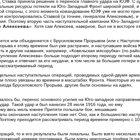
а, Ставка приняла решение о переносе главного удара на ЮЗФ. С 
альные ресурсы потекли на Юго-Западный Фронт широкой рекой, и
угой стороны, с этого момента командование ЮЗФ уже не могло при
я контролировались Ставкой (а точнее, генералом Алексеевым), и
ния. Поэтому вторую часть наступательной кампании Юго-Западног
е Алексеева
». Хотя сам Алексеев, наверное, был не в восторге от
ается или объединяется с Брусиловским Прорывом (или с Наступл
рорыва к этому времени был уже растрачен, и наступавшие войска 
ть и другие названия, например, «Ковельская мясорубка» (по райо
ступление Алексеева» больше подходит второму периоду летней ка
риода и отвечает за его неудачи, в том числе за большие потери и
 рассматриваемый период.
тдельных наступательных операций, проводимых одной-двумя арми
и плохо увязаны во времени в масштабах Фронта. Некоторые из н
риода Брусиловского Прорыва, другие были основаны на идеях,
азалось бы, перенос основного усилия на Юго-западное направлен
дар. Такой удар и был нанесен 28 июля 1916 года, но ему
тому весь июль южнее Припяти полыхали бои, мешавшие
аты окончания наступления тоже нет. Оно, как и большинство наст
. Поэтому приходится рассматривать период времени примерно с 1
раций, то и его результаты были локальны. Было взято несколько 
поражений армиям противника, были взяты некоторые трофеи (в ра