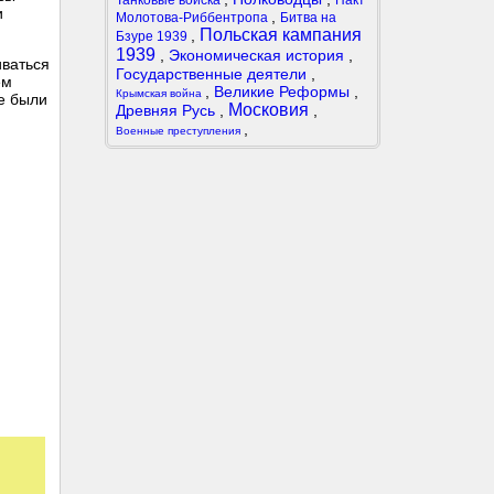
Танковые войска
Пакт
и
,
Молотова-Риббентропа
Битва на
Польская кампания
,
Бзуре 1939
1939
,
Экономическая история
,
иваться
Государственные деятели
,
ем
,
Великие Реформы
,
Крымская война
е были
Московия
Древняя Русь
,
,
,
Военные преступления