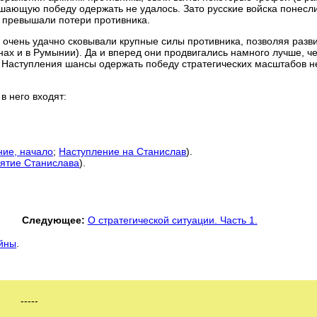
ающую победу одержать не удалось. Зато русские войска понесл
е превышали потери противника.
 очень удачно сковывали крупные силы противника, позволяя разв
ах и в Румынии). Да и вперед они продвигались намного лучше, ч
го Наступления шансы одержать победу стратегических масштабов н
в него входят:
ние, начало
;
Наступление на Станислав
).
зятие Станислава
).
Следующее:
О стратегической ситуации. Часть 1.
ойны
.
-----