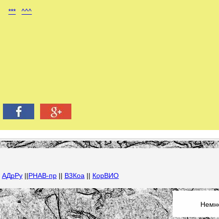
***
^^^
|
АДрРу
||
РНАВ-пр
||
В3Коа
||
КорВИО
Немно