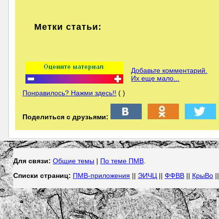
Метки статьи:
Добавьте комментарий.
Их еще мало...
Понравилось? Нажми здесь!!
( )
Поделиться с друзьями:
Для связи:
Общие темы
|
По теме ПМВ
.
Списки страниц:
ПМВ-приложения
||
ЭИЧЦ
||
ФФВВ
||
КрыВо
|