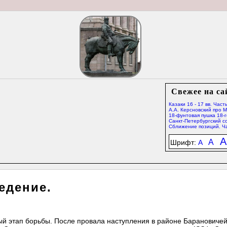
Свежее на са
Казаки 16 - 17 вв. Часть
А.А. Керсновский про 
18-фунтовая пушка 18-г
Санкт-Петербургский со
Сближение позиций. Ча
A
A
Шрифт:
A
едение.
й этап борьбы. После провала наступления в районе Барановичей