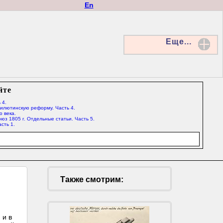
En
Еще...
йте
 4.
Милютинскую реформу. Часть 4.
о века.
юз 1805 г. Отдельные статьи. Часть 5.
сть 1.
Также смотрим:
 и в