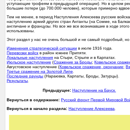
уступающие трофеям в предыдущей операции). Но в целом реш
большие потери (до 700.000 человек), которые примерно вдво
Тем не менее, в период Наступления Алексеева русские войска
наступлению армий других стран Антанты (на Сомме, на Балкан
англичане и французы. Но все же все возникавшие в ходе это
использованы.
Этот раздел у нас не очень большой и не самый подробный, но 
Изменения стратегической ситуации
в июле 1916 года.
Перевозки войск
в район южнее Припяти.
Локальные наступления
на Стыри, Стрыпе и в Карпатах.
Июльское наступление
(
Сражение за Броды
;
Ковельское сраже
Августовское наступление (
Ковельское сражение, окончание
;
В
Третье сражение на Золотой Липе
.
Последние раунды
(Нараювка, Карпаты, Броды, Затурцы).
Результаты
.
Предыдущее:
Наступление на Бауск.
Вернуться в содержание:
Русский фронт Первой Мировой В
Вернуться в начало раздела:
Наступление Алексеева
.