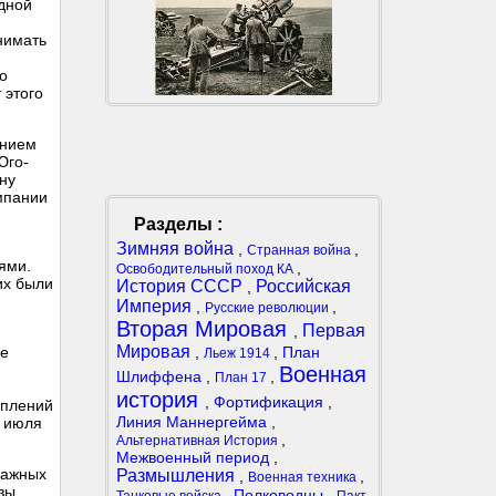
одной
нимать
о
 этого
ением
Юго-
ну
мпании
Разделы :
Зимняя война
,
,
Странная война
ями.
,
Освободительный поход КА
их были
История СССР
Российская
,
Империя
,
,
Русские революции
Вторая Мировая
Первая
,
Мировая
,
,
План
ие
Льеж 1914
Военная
Шлиффена
,
,
План 17
история
,
Фортификация
,
уплений
Линия Маннергейма
,
0 июля
,
Альтернативная История
Межвоенный период
,
важных
Размышления
,
,
Военная техника
зы
,
Полководцы
,