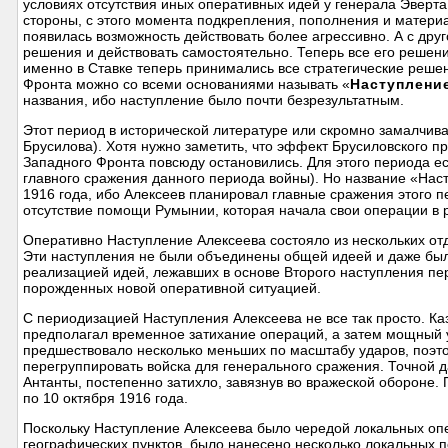
условиях отсутствия иных оперативных идей у генерала Эверт
стороны, с этого момента подкрепления, пополнения и матери
появилась возможность действовать более агрессивно. А с др
решения и действовать самостоятельно. Теперь все его решени
именно в Ставке теперь принимались все стратегические реше
Фронта можно со всеми основаниями называть «
Наступлени
названия, ибо наступление было почти безрезультатным.
Этот период в исторической литературе или скромно замалчив
Брусилова). Хотя нужно заметить, что эффект Брусиловского п
Западного Фронта повсюду остановились. Для этого периода ес
главного сражения данного периода войны). Но название «На
1916 года, ибо Алексеев планировал главные сражения этого пе
отсутствие помощи Румынии, которая начала свои операции в
Оперативно Наступление Алексеева состояло из нескольких о
Эти наступления не были объединены общей идеей и даже был
реализацией идей, лежавших в основе Второго наступления пе
порожденных новой оперативной ситуацией.
С периодизацией Наступления Алексеева не все так просто. К
предполагал временное затихание операций, а затем мощный у
предшествовало несколько меньших по масштабу ударов, поэ
перегруппировать войска для генерального сражения. Точной д
Антанты, постепенно затихло, завязнув во вражеской обороне
по 10 октября 1916 года.
Поскольку Наступление Алексеева было чередой локальных опе
географических пунктов, было нанесено несколько локальных 