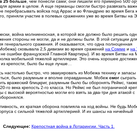
 в 25 больше
, чем понесли сами; они лишили его примерно 500 ор
для армии в целом. А еще германцы смогли быстро развязать важ
ее перебрасывать войска под Аррас и во Фландрию во время Бега 
 его, приняли участие в полевых сражениях уже во время Битвы на Э
чески, война молниеносная, в которой все должно было решить одн
ения стороны не могли, да и не должны были. В этой ситуации дл
ля генерального сражения. И оказывается, что одна полноценная
 Мобежа) сковывала 2,5 дивизии во время сражений
на Сомме
и
на
ы не ошибки французской Главной Квартиры). И во время Битвы на
и полка мобильной тяжелой артиллерии. Это очень хорошее достиже
я из крепости, было бы еще лучше…
ь настолько быстро, что эвакуировать из Мобежа технику и запасы
яться, было разумным и вполне оправданным. Мобеж
смог
сыграть
вить вражеский блицкриг, разумным было бы оборонять Реймс, такж
-го века крепость 2-го класса. Но Реймс не был пограничной кре
ы с высокой вероятностью могли его взять за два-три дня атакой с
оборонялся.
тивность, их краткая оборона повлияла на ход войны. Не будь Моб
орпуса с сильной тяжелой артиллерией. И их шансы на ничейный
Следующее:
Крепостная война в Лотарингии. Часть 1.