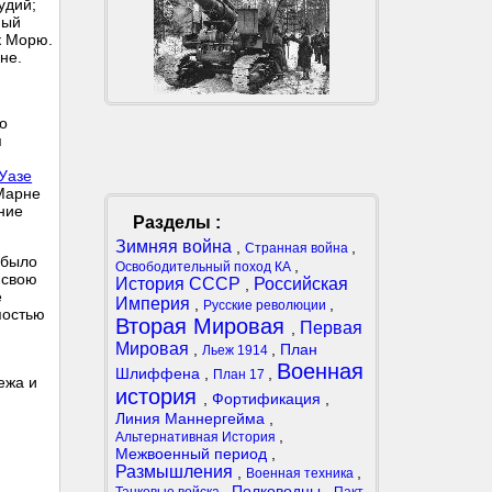
удий;
ный
к Морю.
не.
о
я
 Уазе
 Марне
ние
Разделы :
Зимняя война
,
,
Странная война
 было
,
Освободительный поход КА
 свою
История СССР
Российская
,
е
Империя
,
,
Русские революции
постью
Вторая Мировая
Первая
,
Мировая
,
,
План
Льеж 1914
Военная
Шлиффена
,
,
План 17
ежа и
история
,
Фортификация
,
Линия Маннергейма
,
,
Альтернативная История
Межвоенный период
,
Размышления
,
,
Военная техника
,
Полководцы
,