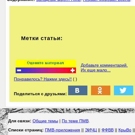
Метки статьи:
Добавьте комментарий.
Их еще мало...
Понравилось? Нажми здесь!!
( )
Поделиться с друзьями:
Для связи:
Общие темы
|
По теме ПМВ
.
Списки страниц:
ПМВ-приложения
||
ЭИЧЦ
||
ФФВВ
||
КрыВо
|