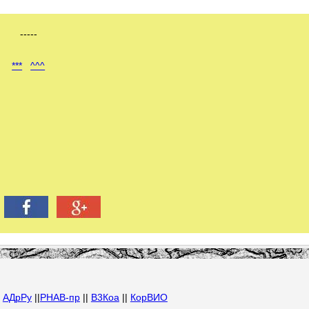
-----
***
^^^
|
АДрРу
||
РНАВ-пр
||
В3Коа
||
КорВИО