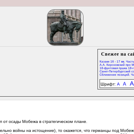
Свежее на са
Казаки 16 - 17 вв. Часть
А.А. Керсновский про 
18-фунтовая пушка 18-г
Санкт-Петербургский со
Сближение позиций. Ча
A
A
Шрифт:
A
л от осады Мобежа в стратегическом плане.
тельно войны на истощение), то окажется, что германцы под Мобе