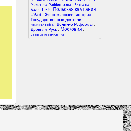
Танковые войска
Пакт
,
Молотова-Риббентропа
Битва на
Польская кампания
,
Бзуре 1939
1939
,
Экономическая история
,
Государственные деятели
,
,
Великие Реформы
,
Крымская война
Московия
Древняя Русь
,
,
,
Военные преступления