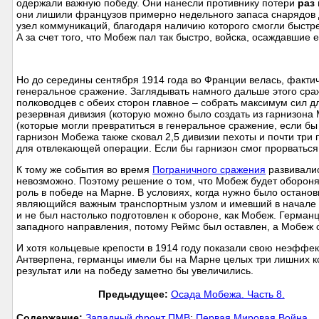
одержали важную победу. Они нанесли противнику потери
раз
они лишили французов примерно недельного запаса снарядов 
узел коммуникаций, благодаря наличию которого смогли быстр
А за счет того, что Мобеж пал так быстро, войска, осаждавшие
Но до середины сентября 1914 года во Франции велась, факти
генеральное сражение. Заглядывать намного дальше этого сраж
полководцев с обеих сторон главное – собрать максимум сил д
резервная дивизия (которую можно было создать из гарнизона
(которые могли превратиться в генеральное сражение, если б
гарнизон Мобежа также сковал 2,5 дивизии пехоты и почти тр
для отвлекающей операции. Если бы гарнизон смог прорватьс
К тому же события во время
Пограничного сражения
развивалис
невозможно. Поэтому решение о том, что Мобеж будет оборон
роль в победе на Марне. В условиях, когда нужно было остано
являющийся важным транспортным узлом и имевший в начале 20
и не был настолько подготовлен к обороне, как Мобеж. Германц
западного направления, потому Реймс был оставлен, а Мобеж 
И хотя кольцевые крепости в 1914 году показали свою неэффек
Антверпена, германцы имели бы на Марне целых три лишних к
результат или на победу заметно бы увеличились.
Предыдущее:
Осада Мобежа. Часть 8.
Cодержание:
Западный фронт ПМВ
;
Первая Мировая Война
.