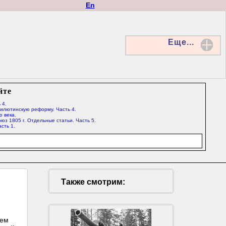
En
Еще...
йте
 4.
Милютинскую реформу. Часть 4.
о века.
юз 1805 г. Отдельные статьи. Часть 5.
сть 1.
Также смотрим:
жем