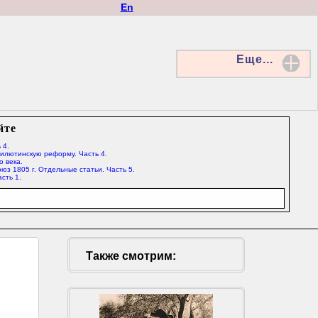
En
Еще...
йте
 4.
Милютинскую реформу. Часть 4.
о века.
юз 1805 г. Отдельные статьи. Часть 5.
сть 1.
Также смотрим: