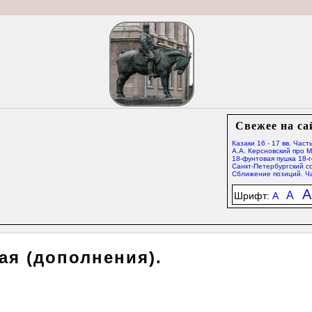
Свежее на са
Казаки 16 - 17 вв. Часть
А.А. Керсновский про 
18-фунтовая пушка 18-г
Санкт-Петербургский со
Сближение позиций. Ча
A
A
Шрифт:
A
ая (дополнения).