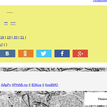
Подробн
-----
***
^^^
|
18
|
19
|
20
|
21
|
!!
( )
|
АДрРу
||
РНАВ-пр
||
В3Коа
||
КорВИО
Немно