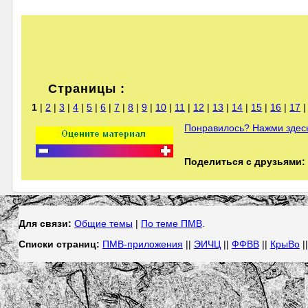
Страницы :
1
|
2
|
3
|
4
|
5
|
6
|
7
|
8
|
9
|
10
|
11
|
12
|
13
|
14
|
15
|
16
|
17
Понравилось? Нажми здесь
Поделиться с друзьями:
Для связи:
Общие темы
|
По теме ПМВ
.
Списки страниц:
ПМВ-приложения
||
ЭИЧЦ
||
ФФВВ
||
КрыВо
|