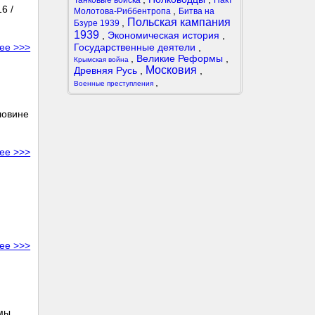
Танковые войска
Пакт
6 /
,
Молотова-Риббентропа
Битва на
Польская кампания
,
Бзуре 1939
1939
,
Экономическая история
,
Государственные деятели
,
ее >>>
,
Великие Реформы
,
Крымская война
Московия
Древняя Русь
,
,
,
Военные преступления
ловине
ее >>>
ее >>>
рмы