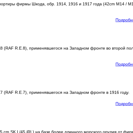
мортиры фирмы Шкода, обр. 1914, 1916 и 1917 года (42cm M14 / M1
Подробн
8 (RAF R.E.8), применявшегося на Западном фронте во второй по
Подробн
 (RAF R.E.7), применявшегося на Западном фронте в 1916 году.
Подробн
5 cm SK L/45 iRL) на базе более длинного морского орудия от фи