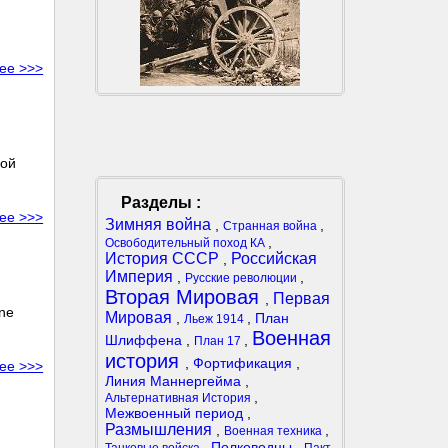
ее >>>
рой
Разделы :
ее >>>
Зимняя война
,
,
Странная война
,
Освободительный поход КА
История СССР
Российская
,
Империя
,
,
Русские революции
Вторая Мировая
Первая
,
ne
Мировая
,
,
План
Льеж 1914
Военная
Шлиффена
,
,
План 17
история
,
Фортификация
,
ее >>>
Линия Маннергейма
,
,
Альтернативная История
Межвоенный период
,
Размышления
,
,
Военная техника
,
Полководцы
,