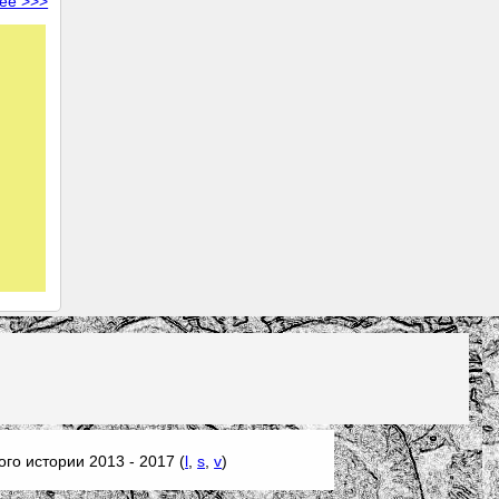
ее >>>
го истории 2013 - 2017 (
l
,
s
,
v
)