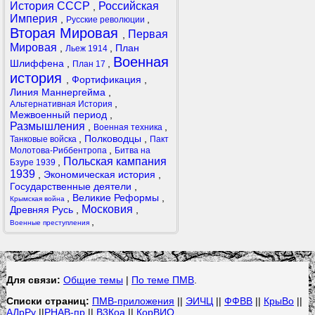
История СССР
Российская
,
Империя
,
,
Русские революции
Вторая Мировая
Первая
,
Мировая
,
,
План
Льеж 1914
Военная
Шлиффена
,
,
План 17
история
,
Фортификация
,
Линия Маннергейма
,
,
Альтернативная История
Межвоенный период
,
Размышления
,
,
Военная техника
,
Полководцы
,
Танковые войска
Пакт
,
Молотова-Риббентропа
Битва на
Польская кампания
,
Бзуре 1939
1939
,
Экономическая история
,
Государственные деятели
,
,
Великие Реформы
,
Крымская война
Московия
Древняя Русь
,
,
,
Военные преступления
Для связи:
Общие темы
|
По теме ПМВ
.
Списки страниц:
ПМВ-приложения
||
ЭИЧЦ
||
ФФВВ
||
КрыВо
||
АДрРу
||
РНАВ-пр
||
В3Коа
||
КорВИО