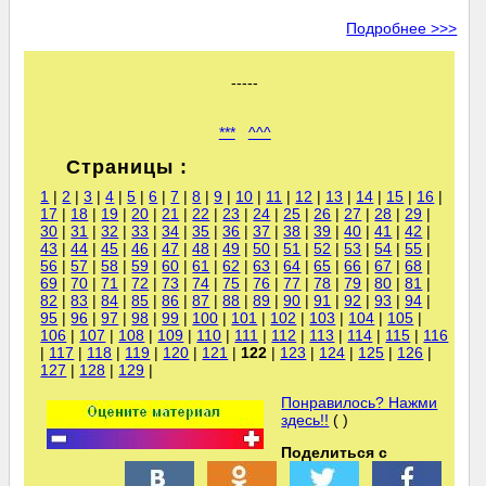
Подробнее >>>
-----
***
^^^
Страницы :
1
|
2
|
3
|
4
|
5
|
6
|
7
|
8
|
9
|
10
|
11
|
12
|
13
|
14
|
15
|
16
|
17
|
18
|
19
|
20
|
21
|
22
|
23
|
24
|
25
|
26
|
27
|
28
|
29
|
30
|
31
|
32
|
33
|
34
|
35
|
36
|
37
|
38
|
39
|
40
|
41
|
42
|
43
|
44
|
45
|
46
|
47
|
48
|
49
|
50
|
51
|
52
|
53
|
54
|
55
|
56
|
57
|
58
|
59
|
60
|
61
|
62
|
63
|
64
|
65
|
66
|
67
|
68
|
69
|
70
|
71
|
72
|
73
|
74
|
75
|
76
|
77
|
78
|
79
|
80
|
81
|
82
|
83
|
84
|
85
|
86
|
87
|
88
|
89
|
90
|
91
|
92
|
93
|
94
|
95
|
96
|
97
|
98
|
99
|
100
|
101
|
102
|
103
|
104
|
105
|
106
|
107
|
108
|
109
|
110
|
111
|
112
|
113
|
114
|
115
|
116
|
117
|
118
|
119
|
120
|
121
|
122
|
123
|
124
|
125
|
126
|
127
|
128
|
129
|
Понравилось? Нажми
здесь!!
( )
Поделиться с