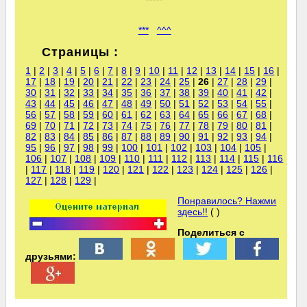
***
^^^
Страницы :
1
|
2
|
3
|
4
|
5
|
6
|
7
|
8
|
9
|
10
|
11
|
12
|
13
|
14
|
15
|
16
|
17
|
18
|
19
|
20
|
21
|
22
|
23
|
24
|
25
|
26
|
27
|
28
|
29
|
30
|
31
|
32
|
33
|
34
|
35
|
36
|
37
|
38
|
39
|
40
|
41
|
42
|
43
|
44
|
45
|
46
|
47
|
48
|
49
|
50
|
51
|
52
|
53
|
54
|
55
|
56
|
57
|
58
|
59
|
60
|
61
|
62
|
63
|
64
|
65
|
66
|
67
|
68
|
69
|
70
|
71
|
72
|
73
|
74
|
75
|
76
|
77
|
78
|
79
|
80
|
81
|
82
|
83
|
84
|
85
|
86
|
87
|
88
|
89
|
90
|
91
|
92
|
93
|
94
|
95
|
96
|
97
|
98
|
99
|
100
|
101
|
102
|
103
|
104
|
105
|
106
|
107
|
108
|
109
|
110
|
111
|
112
|
113
|
114
|
115
|
116
|
117
|
118
|
119
|
120
|
121
|
122
|
123
|
124
|
125
|
126
|
127
|
128
|
129
|
Понравилось? Нажми
здесь!!
( )
Поделиться с
друзьями: