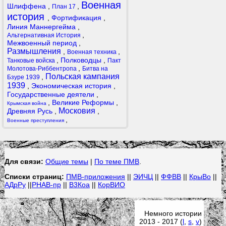
Военная
Шлиффена
,
,
План 17
история
,
Фортификация
,
Линия Маннергейма
,
,
Альтернативная История
Межвоенный период
,
Размышления
,
,
Военная техника
,
Полководцы
,
Танковые войска
Пакт
,
Молотова-Риббентропа
Битва на
Польская кампания
,
Бзуре 1939
1939
,
Экономическая история
,
Государственные деятели
,
,
Великие Реформы
,
Крымская война
Московия
Древняя Русь
,
,
,
Военные преступления
Для связи:
Общие темы
|
По теме ПМВ
.
Списки страниц:
ПМВ-приложения
||
ЭИЧЦ
||
ФФВВ
||
КрыВо
||
АДрРу
||
РНАВ-пр
||
В3Коа
||
КорВИО
Немного истории
2013 - 2017 (
l
,
s
,
v
)