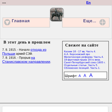
---
En
Главная
Еще...
В этот день в прошлом
Свежее на сайте
отхода из
7. 8. 1915. - Начало
Казаки 16 - 17 вв. Часть 4.
Польши
армий СЗФ.
А.А. Керсновский про
на
Милютинскую реформу. Часть 4.
7. 8. 1916. - Прорыв
18-фунтовая пушка 18-го века.
Станиславском направлении
.
Санкт-Петербургский союз 1805 г.
Отдельные статьи. Часть 5.
Сближение позиций. Часть 1.
A
A
Шрифт:
A