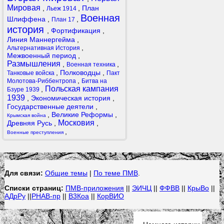
Мировая
,
,
План
Льеж 1914
Военная
Шлиффена
,
,
План 17
история
,
Фортификация
,
Линия Маннергейма
,
,
Альтернативная История
Межвоенный период
,
Размышления
,
,
Военная техника
,
Полководцы
,
Танковые войска
Пакт
,
Молотова-Риббентропа
Битва на
Польская кампания
,
Бзуре 1939
1939
,
Экономическая история
,
Государственные деятели
,
,
Великие Реформы
,
Крымская война
Московия
Древняя Русь
,
,
,
Военные преступления
Для связи:
Общие темы
|
По теме ПМВ
.
Списки страниц:
ПМВ-приложения
||
ЭИЧЦ
||
ФФВВ
||
КрыВо
||
АДрРу
||
РНАВ-пр
||
В3Коа
||
КорВИО