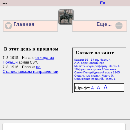
---
En
Главная
Еще...
В этот день в прошлом
Свежее на сайте
отхода из
7. 8. 1915. - Начало
Казаки 16 - 17 вв. Часть 4.
Польши
армий СЗФ.
А.А. Керсновский про
на
Милютинскую реформу. Часть 4.
7. 8. 1916. - Прорыв
18-фунтовая пушка 18-го века.
Станиславском направлении
.
Санкт-Петербургский союз 1805 г.
Отдельные статьи. Часть 5.
Сближение позиций. Часть 1.
A
A
Шрифт:
A