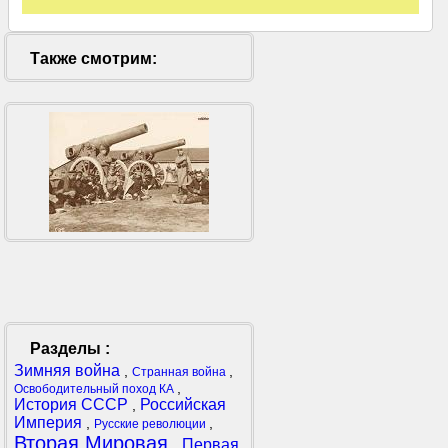
Также смотрим:
Разделы :
Зимняя война
,
,
Странная война
,
Освободительный поход КА
История СССР
Российская
,
Империя
,
,
Русские революции
Вторая Мировая
Первая
,