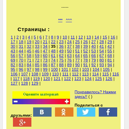
-----
***
^^^
Страницы :
1
|
2
|
3
|
4
|
5
|
6
|
7
|
8
|
9
|
10
|
11
|
12
|
13
|
14
|
15
|
16
|
17
|
18
|
19
|
20
|
21
|
22
|
23
|
24
|
25
|
26
|
27
|
28
|
29
|
30
|
31
|
32
|
33
|
34
|
35
|
36
|
37
|
38
|
39
|
40
|
41
|
42
|
43
|
44
|
45
|
46
|
47
|
48
|
49
|
50
|
51
|
52
|
53
|
54
|
55
|
56
|
57
|
58
|
59
|
60
|
61
|
62
|
63
|
64
|
65
|
66
|
67
|
68
|
69
|
70
|
71
|
72
|
73
|
74
|
75
|
76
|
77
|
78
|
79
|
80
|
81
|
82
|
83
|
84
|
85
|
86
|
87
|
88
|
89
|
90
|
91
|
92
|
93
|
94
|
95
|
96
|
97
|
98
|
99
|
100
|
101
|
102
|
103
|
104
|
105
|
106
|
107
|
108
|
109
|
110
|
111
|
112
|
113
|
114
|
115
|
116
|
117
|
118
|
119
|
120
|
121
|
122
|
123
|
124
|
125
|
126
|
127
|
128
|
129
|
Понравилось? Нажми
здесь!!
( )
Поделиться с
друзьями: