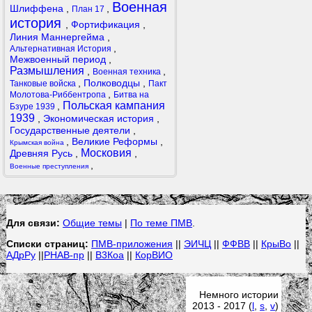
Военная
Шлиффена
,
,
План 17
история
,
Фортификация
,
Линия Маннергейма
,
,
Альтернативная История
Межвоенный период
,
Размышления
,
,
Военная техника
,
Полководцы
,
Танковые войска
Пакт
,
Молотова-Риббентропа
Битва на
Польская кампания
,
Бзуре 1939
1939
,
Экономическая история
,
Государственные деятели
,
,
Великие Реформы
,
Крымская война
Московия
Древняя Русь
,
,
,
Военные преступления
Для связи:
Общие темы
|
По теме ПМВ
.
Списки страниц:
ПМВ-приложения
||
ЭИЧЦ
||
ФФВВ
||
КрыВо
||
АДрРу
||
РНАВ-пр
||
В3Коа
||
КорВИО
Немного истории
2013 - 2017 (
l
,
s
,
v
)