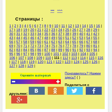
***
^^^
Страницы :
1
|
2
|
3
|
4
|
5
|
6
|
7
|
8
|
9
|
10
|
11
|
12
|
13
|
14
|
15
|
16
|
17
|
18
|
19
|
20
|
21
|
22
|
23
|
24
|
25
|
26
|
27
|
28
|
29
|
30
|
31
|
32
|
33
|
34
|
35
|
36
|
37
|
38
|
39
|
40
|
41
|
42
|
43
|
44
|
45
|
46
|
47
|
48
|
49
|
50
|
51
|
52
|
53
|
54
|
55
|
56
|
57
|
58
|
59
|
60
|
61
|
62
|
63
|
64
|
65
|
66
|
67
|
68
|
69
|
70
|
71
|
72
|
73
|
74
|
75
|
76
|
77
|
78
|
79
|
80
|
81
|
82
|
83
|
84
|
85
|
86
|
87
|
88
|
89
|
90
|
91
|
92
|
93
|
94
|
95
|
96
|
97
|
98
|
99
|
100
|
101
|
102
|
103
|
104
|
105
|
106
|
107
|
108
|
109
|
110
|
111
|
112
|
113
|
114
|
115
|
116
|
117
|
118
|
119
|
120
|
121
|
122
|
123
|
124
|
125
|
126
|
127
|
128
|
129
|
Понравилось? Нажми
здесь!!
( )
Поделиться с
друзьями: