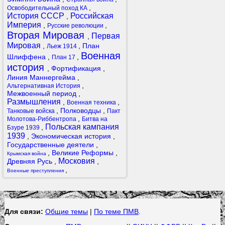
,
Освободительный поход КА
История СССР
Российская
,
Империя
,
,
Русские революции
Вторая Мировая
Первая
,
Мировая
,
,
План
Льеж 1914
Военная
Шлиффена
,
,
План 17
история
,
Фортификация
,
Линия Маннергейма
,
,
Альтернативная История
Межвоенный период
,
Размышления
,
,
Военная техника
,
Полководцы
,
Танковые войска
Пакт
,
Молотова-Риббентропа
Битва на
Польская кампания
,
Бзуре 1939
1939
,
Экономическая история
,
Государственные деятели
,
,
Великие Реформы
,
Крымская война
Московия
Древняя Русь
,
,
,
Военные преступления
Для связи:
Общие темы
|
По теме ПМВ
.