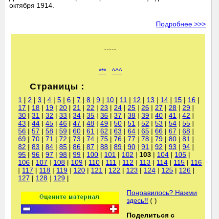
октября 1914.
Подробнее >>>
-----
***
^^^
Страницы :
1
|
2
|
3
|
4
|
5
|
6
|
7
|
8
|
9
|
10
|
11
|
12
|
13
|
14
|
15
|
16
|
17
|
18
|
19
|
20
|
21
|
22
|
23
|
24
|
25
|
26
|
27
|
28
|
29
|
30
|
31
|
32
|
33
|
34
|
35
|
36
|
37
|
38
|
39
|
40
|
41
|
42
|
43
|
44
|
45
|
46
|
47
|
48
|
49
|
50
|
51
|
52
|
53
|
54
|
55
|
56
|
57
|
58
|
59
|
60
|
61
|
62
|
63
|
64
|
65
|
66
|
67
|
68
|
69
|
70
|
71
|
72
|
73
|
74
|
75
|
76
|
77
|
78
|
79
|
80
|
81
|
82
|
83
|
84
|
85
|
86
|
87
|
88
|
89
|
90
|
91
|
92
|
93
|
94
|
95
|
96
|
97
|
98
|
99
|
100
|
101
|
102
|
103
|
104
|
105
|
106
|
107
|
108
|
109
|
110
|
111
|
112
|
113
|
114
|
115
|
116
|
117
|
118
|
119
|
120
|
121
|
122
|
123
|
124
|
125
|
126
|
127
|
128
|
129
|
Понравилось? Нажми
здесь!!
( )
Поделиться с