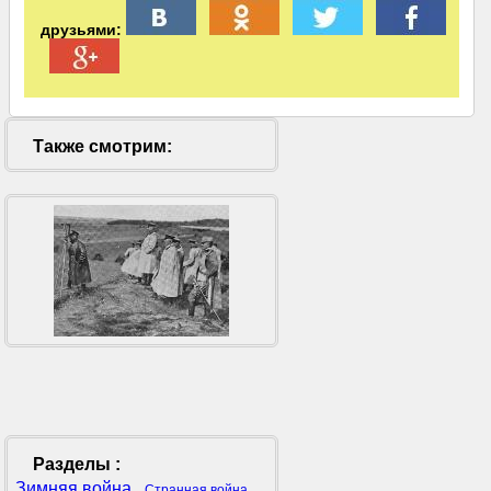
друзьями:
Также смотрим:
Разделы :
Зимняя война
,
,
Странная война