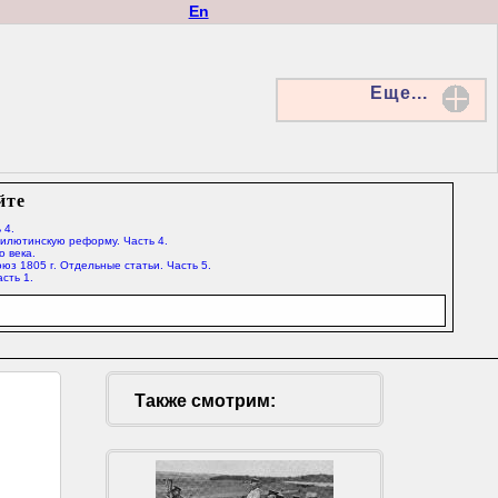
En
Еще...
йте
 4.
Милютинскую реформу. Часть 4.
о века.
юз 1805 г. Отдельные статьи. Часть 5.
сть 1.
Также смотрим: