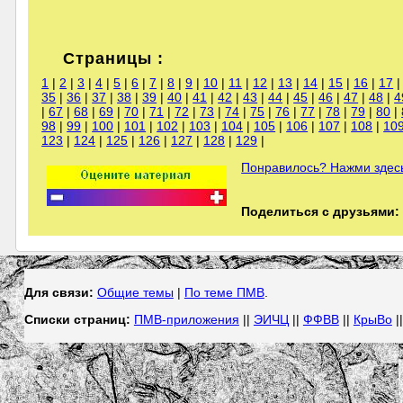
Страницы :
1
|
2
|
3
|
4
|
5
|
6
|
7
|
8
|
9
|
10
|
11
|
12
|
13
|
14
|
15
|
16
|
17
35
|
36
|
37
|
38
|
39
|
40
|
41
|
42
|
43
|
44
|
45
|
46
|
47
|
48
|
4
|
67
|
68
|
69
|
70
|
71
|
72
|
73
|
74
|
75
|
76
|
77
|
78
|
79
|
80
|
98
|
99
|
100
|
101
|
102
|
103
|
104
|
105
|
106
|
107
|
108
|
10
123
|
124
|
125
|
126
|
127
|
128
|
129
|
Понравилось? Нажми здесь
Поделиться с друзьями:
Для связи:
Общие темы
|
По теме ПМВ
.
Списки страниц:
ПМВ-приложения
||
ЭИЧЦ
||
ФФВВ
||
КрыВо
|