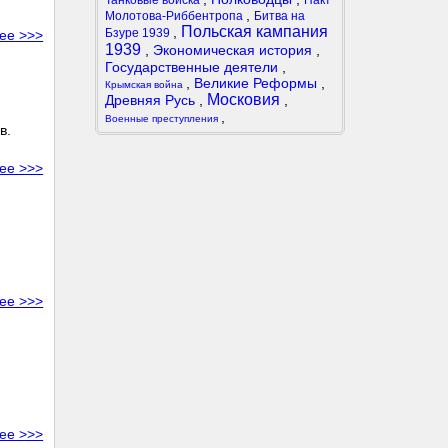
Танковые войска
Пакт
,
Молотова-Риббентропа
Битва на
Польская кампания
,
Бзуре 1939
ее >>>
1939
,
Экономическая история
,
Государственные деятели
,
,
Великие Реформы
,
Крымская война
Московия
Древняя Русь
,
,
,
Военные преступления
в.
ее >>>
ее >>>
ее >>>