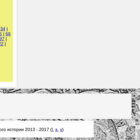
|
34
|
5
|
66
97
|
22
|
го истории 2013 - 2017 (
l
,
s
,
v
)