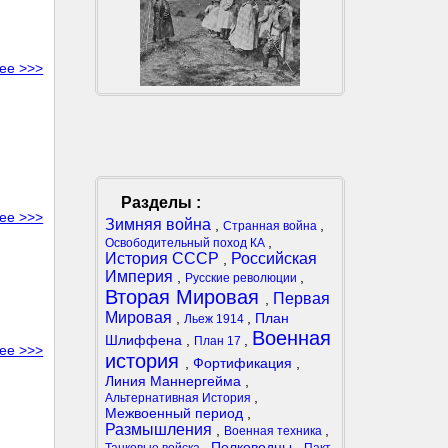
ее >>>
Разделы :
ее >>>
Зимняя война
,
,
Странная война
,
Освободительный поход КА
История СССР
Российская
,
Империя
,
,
Русские революции
Вторая Мировая
Первая
,
Мировая
,
,
План
Льеж 1914
Военная
Шлиффена
,
,
План 17
ее >>>
история
,
Фортификация
,
Линия Маннергейма
,
,
Альтернативная История
Межвоенный период
,
Размышления
,
,
Военная техника
,
Полководцы
,