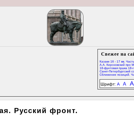
Свежее на са
Казаки 16 - 17 вв. Часть
А.А. Керсновский про 
18-фунтовая пушка 18-г
Санкт-Петербургский со
Сближение позиций. Ча
A
A
Шрифт:
A
я. Русский фронт.