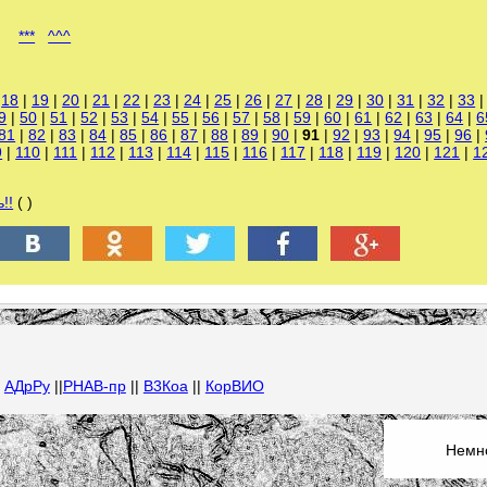
***
^^^
|
18
|
19
|
20
|
21
|
22
|
23
|
24
|
25
|
26
|
27
|
28
|
29
|
30
|
31
|
32
|
33
9
|
50
|
51
|
52
|
53
|
54
|
55
|
56
|
57
|
58
|
59
|
60
|
61
|
62
|
63
|
64
|
6
81
|
82
|
83
|
84
|
85
|
86
|
87
|
88
|
89
|
90
|
91
|
92
|
93
|
94
|
95
|
96
|
9
|
110
|
111
|
112
|
113
|
114
|
115
|
116
|
117
|
118
|
119
|
120
|
121
|
1
!!
( )
|
АДрРу
||
РНАВ-пр
||
В3Коа
||
КорВИО
Немно