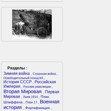
Разделы :
Зимняя война
,
,
Странная война
,
Освободительный поход КА
История СССР
Российская
,
Империя
,
,
Русские революции
Вторая Мировая
Первая
,
Мировая
,
,
План
Льеж 1914
Военная
Шлиффена
,
,
План 17
история
,
Фортификация
,