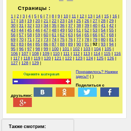
Страницы :
1
|
2
|
3
|
4
|
5
|
6
|
7
|
8
|
9
|
10
|
11
|
12
|
13
|
14
|
15
|
16
|
17
|
18
|
19
|
20
|
21
|
22
|
23
|
24
|
25
|
26
|
27
|
28
|
29
|
30
|
31
|
32
|
33
|
34
|
35
|
36
|
37
|
38
|
39
|
40
|
41
|
42
|
43
|
44
|
45
|
46
|
47
|
48
|
49
|
50
|
51
|
52
|
53
|
54
|
55
|
56
|
57
|
58
|
59
|
60
|
61
|
62
|
63
|
64
|
65
|
66
|
67
|
68
|
69
|
70
|
71
|
72
|
73
|
74
|
75
|
76
|
77
|
78
|
79
|
80
|
81
|
82
|
83
|
84
|
85
|
86
|
87
|
88
|
89
|
90
|
91
|
92
|
93
|
94
|
95
|
96
|
97
|
98
|
99
|
100
|
101
|
102
|
103
|
104
|
105
|
106
|
107
|
108
|
109
|
110
|
111
|
112
|
113
|
114
|
115
|
116
|
117
|
118
|
119
|
120
|
121
|
122
|
123
|
124
|
125
|
126
|
127
|
128
|
129
|
Понравилось? Нажми
здесь!!
( )
Поделиться с
друзьями:
Также смотрим: