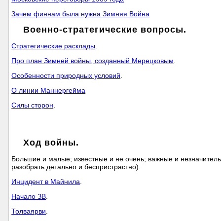
Зачем финнам была нужна Зимняя Война
Военно-стратегические вопросы.
Стратегические расклады
.
Про план Зимней войны, созданный Мерецковым
.
Особенности природных условий
.
О линии Маннергейма
Силы сторон
.
Ход войны.
Большие и малые; известные и не очень; важные и незначите
разобрать детально и беспристрастно).
Инцидент в Майнила
.
Начало ЗВ
.
Толваярви
.