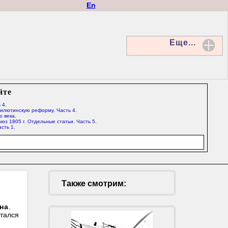
En
Еще...
йте
 4.
Милютинскую реформу. Часть 4.
о века.
юз 1805 г. Отдельные статьи. Часть 5.
сть 1.
Также смотрим:
на
.
ытался