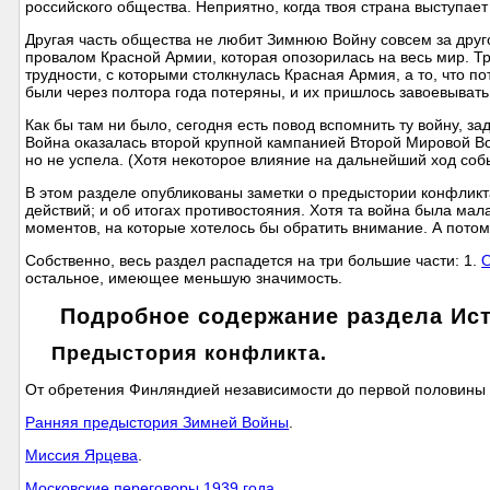
российского общества. Неприятно, когда твоя страна выступает
Другая часть общества не любит Зимнюю Войну совсем за друго
провалом Красной Армии, которая опозорилась на весь мир. Тр
трудности, с которыми столкнулась Красная Армия, а то, что
были через полтора года потеряны, и их пришлось завоевывать
Как бы там ни было, сегодня есть повод вспомнить ту войну, за
Война оказалась второй крупной кампанией Второй Мировой Во
но не успела. (Хотя некоторое влияние на дальнейший ход соб
В этом разделе опубликованы заметки о предыстории конфликта
действий; и об итогах противостояния. Хотя та война была мал
моментов, на которые хотелось бы обратить внимание. А пото
Собственно, весь раздел распадется на три большие части: 1.
О
остальное, имеющее меньшую значимость.
Подробное содержание раздела Ис
Предыстория конфликта.
От обретения Финляндией независимости до первой половины 
Ранняя предыстория Зимней Войны
.
Миссия Ярцева
.
Московские переговоры 1939 года