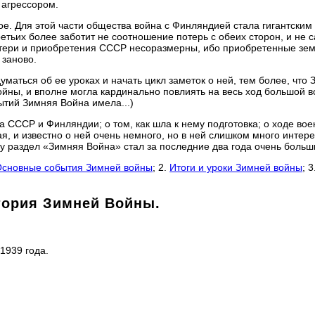
 агрессором.
е. Для этой части общества война с Финляндией стала гигантским
етьих более заботит не соотношение потерь с обеих сторон, и не 
 потери и приобретения СССР несоразмерны, ибо приобретенные зе
 заново.
думаться об ее уроках и начать цикл заметок о ней, тем более, что
йны, и вполне могла кардинально повлиять на весь ход большой в
ытий Зимняя Война имела...)
 СССР и Финляндии; о том, как шла к нему подготовка; о ходе во
ая, и известно о ней очень немного, но в ней слишком много интер
му раздел «Зимняя Война» стал за последние два года очень больш
сновные события Зимней войны
; 2.
Итоги и уроки Зимней войны
; 
тория Зимней Войны.
1939 года.