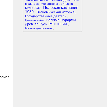
Танковые войска
Пакт
,
Молотова-Риббентропа
Битва на
Польская кампания
,
Бзуре 1939
1939
,
Экономическая история
,
Государственные деятели
,
,
Великие Реформы
,
Крымская война
Московия
Древняя Русь
,
,
,
Военные преступления
таемся