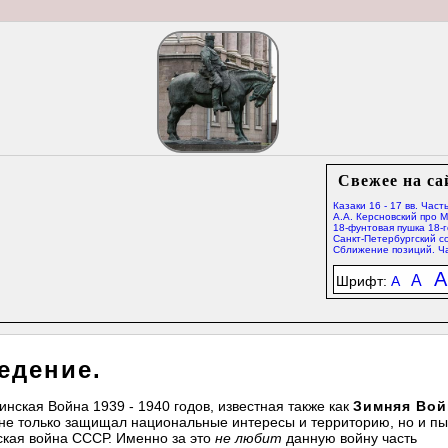
Свежее на са
Казаки 16 - 17 вв. Часть
А.А. Керсновский про 
18-фунтовая пушка 18-г
Санкт-Петербургский со
Сближение позиций. Ча
A
A
Шрифт:
A
едение.
инская Война 1939 - 1940 годов, известная также как
Зимняя Вой
не только защищал национальные интересы и территорию, но и п
ская война СССР. Именно за это
не любит
данную войну часть