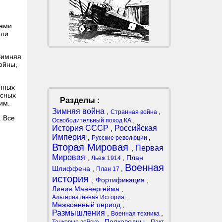
сами
мли
 Зимняя
ойны,
енных
есных
Разделы :
им.
Зимняя война
,
,
Странная война
3. Все
,
Освободительный поход КА
История СССР
Российская
,
Империя
,
,
Русские революции
Вторая Мировая
Первая
,
Мировая
,
,
План
Льеж 1914
Военная
Шлиффена
,
,
План 17
история
,
Фортификация
,
Линия Маннергейма
,
,
Альтернативная История
Межвоенный период
,
Размышления
,
,
Военная техника
,
Полководцы
,