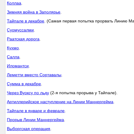
Коллаа
.
Зимняя война в Заполярье
.
Тайпале в декабре
. (Самая первая попытка прорвать Линию М
Суомуссалми
.
Раатская дорога
.
Кухмо
.
Салла
.
Иломантси
.
Леметти вместо Сортавалы
.
Сумма в декабре
.
Через Вуоксу по льду
(2-я попытка прорыва у Тайпале).
Артиллерийское наступление на Линии Маннергейма
.
Тайпале в январе и феврале
.
Прорыв Линии Маннергейма
.
Выборгская операция
.